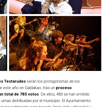
es Testarudes
serán los protagonistas de los
de este año en Galdakao, tras un
proceso
un total de 785 votos
. De ellos, 483 se han emitido
s urnas distribuidas por el municipio. El Ayuntamiento
 procedimiento para hacerlo “más ágil y eficiente” y