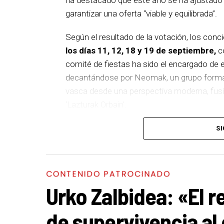
garantizar una oferta “viable y equilibrada”.
Según el resultado de la votación, los conc
los días 11, 12, 18 y 19 de septiembre,
co
comité de fiestas ha sido el encargado de el
decantándose por Neomak, un grupo formado
vasca desde una perspectiva moderna, fusio
‘Lazturak Orbain’.
El 12 de septiembre actuará Kaotiko, vete
SI
su 25 aniversario con el disco ‘XX5’. El sig
el día 18, un proyecto integrado por diez m
con un mensaje de empoderamiento. Por últi
CONTENIDO PATROCINADO
uno de los referentes del metal vasco, que
Urko Zalbidea: «El r
‘Denboraren orbainak’, combinando la esenc
de supervivencia al
PROGRAMA CONCIERTOS SANTAKURTZAK 