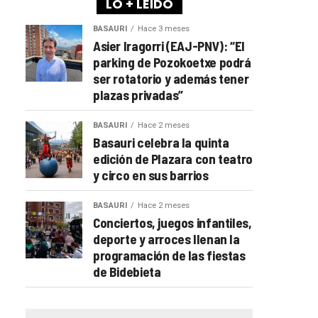
LO + LEÍDO
BASAURI
Hace 3 meses
Asier Iragorri (EAJ-PNV): “El
parking de Pozokoetxe podrá
ser rotatorio y además tener
plazas privadas”
BASAURI
Hace 2 meses
Basauri celebra la quinta
edición de Plazara con teatro
y circo en sus barrios
BASAURI
Hace 2 meses
Conciertos, juegos infantiles,
deporte y arroces llenan la
programación de las fiestas
de Bidebieta