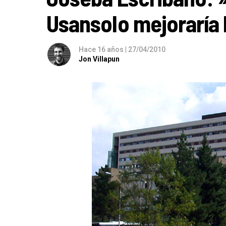
Usansolo mejoraría 
Hace 16 años
|
27/04/2010
Jon Villapun