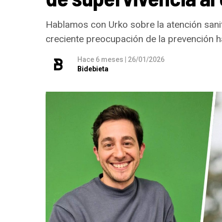
Viernes 11 de septiembre
Hablamos con Urko sobre la atención sanita
Neomak
creciente preocupación de la prevención h
Sábado 12 de septiembre
Hace 6 meses
|
26/01/2026
Kaotiko
Bidebieta
Viernes 18 de septiembre
Les Testarudes
Sábado 19 de septiembre
Latzen