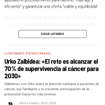
eficiente” y garantizar una oferta “viable y equilibrada”.
Según el resultado de la votación, los conciertos se
celebrarán
en el parque Ardantza durante los días
11, 12, 18 y 19 de septiembre,
coincidiendo con los
SIGUE LEYENDO
dos fines de semana festivos. El comité de fiestas ha
sido el encargado de elegir el concierto del 11 de
septiembre, decantándose por Neomak, un grupo
CONTENIDO PATROCINADO
formado por cuatro mujeres que reinterpreta la
Urko Zalbidea: «El reto es alcanzar el
tradición vasca desde una perspectiva moderna,
70% de supervivencia al cáncer para
fusionando folk, electrónica y pop en su último trabajo,
2030»
‘Lazturak Orbain’.
Hablamos con Urko sobre la atención sanitaria a pacientes de
El 12 de septiembre actuará Kaotiko, veterana banda
cáncer, sus familiares y la creciente preocupación de la
de punk-rock que recientemente celebró su 25
prevención hacia los más jóvenes.
aniversario con el disco ‘XX5’. El siguiente fin de
Hace 6 meses
|
26/01/2026