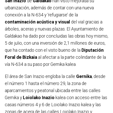
San Inazio
de
Galdakao
han visto mejorada su
urbanización, además de contar con una nueva
conexión a la N-634 y ‘refugiarse’ de la
contaminación acústica y visual
del vial gracias a
árboles, aceras y nuevas plazas. El Ayuntamiento de
Galdakao ha dado por concluidas las obras hoy mismo,
5 de julio, con una inversión de 2,1 millones de euros,
que ha contado con el visto bueno de la
Diputación
Foral de Bizkaia
al afectar a la parte colindante de la
vía N-634 a su paso por Gernika kalea.
El área de San Inazio engloba la calle
Gernika
, desde
el número 1 hasta el número 29, la zona de
aparcamientos y peatonal ubicada entre las calles
Gernika y
Loiolako Inazio
kalea con acceso entre las
casas números 4 y 6 de Loiolako Inazio kalea y las
zonas de acera de las calles Loiolako Inazio y