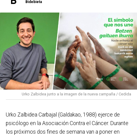
Bidebieta
semana será el turno de Les Testarudes, el día 18, un
proyecto integrado por diez mujeres que apuesta por
el ska, rocksteady y reggae con un mensaje de
empoderamiento. Por último, el 19 de septiembre
cerrará el cartel Latzen, uno de los referentes del
metal vasco, que regresa a los escenarios con su
nuevo álbum ‘Denboraren orbainak’, combinando la
esencia de sus inicios con una mirada actual.
PROGRAMA CONCIERTOS SANTAKURTZAK 2026
Viernes 11 de septiembre
Urko Zalbidea junto a la imagen de la nueva campaña / Cedida
Neomak
Sábado 12 de septiembre
Urko Zalbidea Carbajal (Galdakao, 1988) ejerce de
Kaotiko
psicólogo en la Asociación Contra el Cáncer. Durante
los próximos dos fines de semana van a poner en
Viernes 18 de septiembre