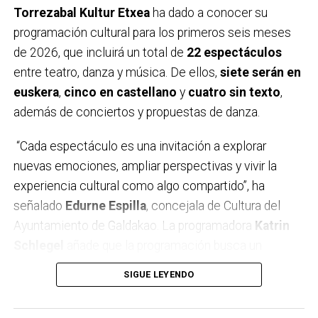
Torrezabal Kultur Etxea
ha dado a conocer su
En el deporte la cinta negra simboliza el luto, así que
programación cultural para los primeros seis meses
desde la Asociación queremos sustituir el negro por
de 2026, que incluirá un total de
22 espectáculos
el color verde, símbolo de la esperanza y la
entre teatro, danza y música. De ellos,
siete serán en
supervivencia. Además, el deporte transmite valores
euskera
,
cinco en castellano
y
cuatro sin texto
,
como el esfuerzo, el trabajo en equipo o la
además de conciertos y propuestas de danza.
superación, por lo que es un gran altavoz para recordar
que detrás de cada brazalete hay una persona, una
“Cada espectáculo es una invitación a explorar
historia, una familia. Con esta iniciativa se da voz a las
nuevas emociones, ampliar perspectivas y vivir la
personas con cáncer, pero también a quienes las
experiencia cultural como algo compartido”, ha
cuidan, reivindicando una atención más humana.
señalado
Edurne Espilla
, concejala de Cultura del
Ayuntamiento de Galdakao. La programadora
Katrin
Por otro lado, la Asociación también quiere contar con
Schlegel
añade que la programación busca un
la implicación de toda la sociedad. Así que a lo largo
equilibrio entre
tradición y renovación
, combinando
SIGUE LEYENDO
del mes de febrero estaremos presentes en varios
artistas consagrados y creadores emergentes con
municipios repartiendo pulseras verdes e información
propuestas que despiertan la curiosidad del público.
de la campaña. Aprovechando también para dar a