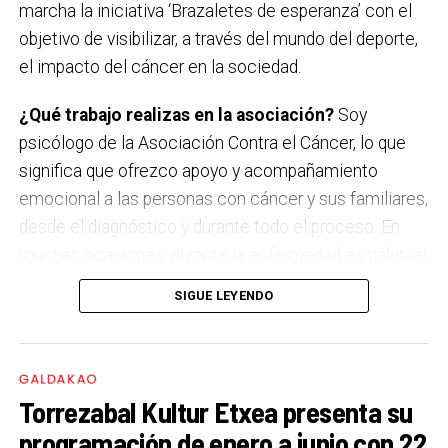
marcha la iniciativa ‘Brazaletes de esperanza’ con el
Les Testarudes
objetivo de visibilizar, a través del mundo del deporte,
el impacto del cáncer en la sociedad.
Sábado 19 de septiembre
Latzen
¿Qué trabajo realizas en la asociación?
Soy
psicólogo de la Asociación Contra el Cáncer, lo que
significa que ofrezco apoyo y acompañamiento
emocional a las personas con cáncer y sus familiares,
desde el diagnóstico y durante todo el proceso. En
muchas ocasiones, durante la enfermedad es habitual
que surjan miedos, dudas, incertidumbre y mucho
SIGUE LEYENDO
sufrimiento. Mi labor es estar a su lado en esos
momentos tan duros, escucharles, orientarles y
hacerles sentir que no están solas, ni solos.
GALDAKAO
Torrezabal Kultur Etxea presenta su
‘El brazalete verde de la Esperanza’. ¿Qué buscáis
programación de enero a junio con 22
con esta campaña?
El 4 de febrero es el Día Mundial