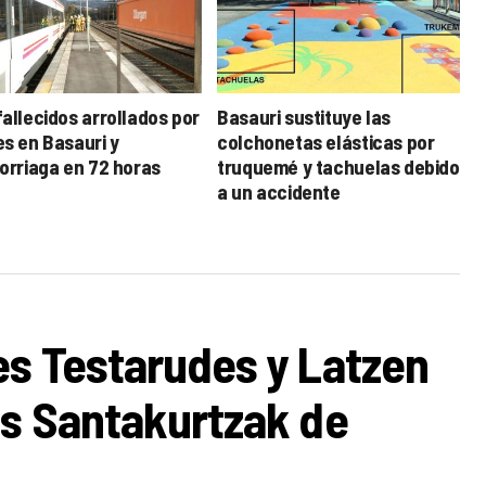
fallecidos arrollados por
Basauri sustituye las
es en Basauri y
colchonetas elásticas por
gorriaga en 72 horas
truquemé y tachuelas debido
a un accidente
es Testarudes y Latzen
os Santakurtzak de