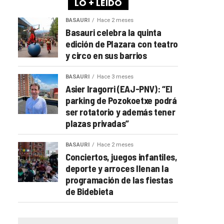
LO + LEÍDO
BASAURI
Hace 2 meses
Basauri celebra la quinta
edición de Plazara con teatro
y circo en sus barrios
BASAURI
Hace 3 meses
Asier Iragorri (EAJ-PNV): “El
parking de Pozokoetxe podrá
ser rotatorio y además tener
plazas privadas”
BASAURI
Hace 2 meses
Conciertos, juegos infantiles,
deporte y arroces llenan la
programación de las fiestas
de Bidebieta