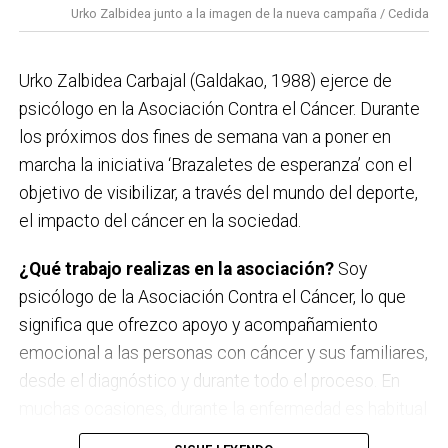
Urko Zalbidea junto a la imagen de la nueva campaña / Cedida
Neomak
Sábado 12 de septiembre
Urko Zalbidea Carbajal (Galdakao, 1988) ejerce de
Kaotiko
psicólogo en la Asociación Contra el Cáncer. Durante
los próximos dos fines de semana van a poner en
Viernes 18 de septiembre
marcha la iniciativa ‘Brazaletes de esperanza’ con el
Les Testarudes
objetivo de visibilizar, a través del mundo del deporte,
el impacto del cáncer en la sociedad.
Sábado 19 de septiembre
Latzen
¿Qué trabajo realizas en la asociación?
Soy
psicólogo de la Asociación Contra el Cáncer, lo que
significa que ofrezco apoyo y acompañamiento
emocional a las personas con cáncer y sus familiares,
desde el diagnóstico y durante todo el proceso. En
muchas ocasiones, durante la enfermedad es habitual
que surjan miedos, dudas, incertidumbre y mucho