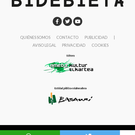
realizamos incidencia política y abogamos por la
necesidad de contar con políticas públicas en cáncer
transparentes y que rindan cuentas a la ciudadanía.
Necesitamos que los resultados en salud sean
evaluados y publicados periódicamente y de manera
QUIÉNES SOMOS
CONTACTO
PUBLICIDAD
|
AVISO LEGAL
PRIVACIDAD
COOKIES
accesible. Estamos también incidiendo por incorporar
en los planes oncológicos elementos de
humanización contando con la participación de
personas con cáncer.
¿Cuáles son los programas y servicios gratuitos
que ofrecéis?
Desde hace más de 30 años
contamos con un teléfono gratuito, 900 100 036, al
servicio de las personas con cáncer y familiares las
24 horas del día, los 365 días del año. A través de este
servicio se trata de dar respuesta a posibles dudas y
Ameba Kultur Elkartea © 1997-2026 Bidebieta |
CC BY-SA 3.0