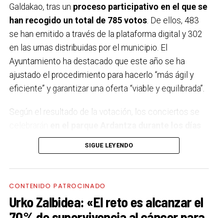
Galdakao, tras un
proceso participativo en el que se
han recogido un total de 785 votos
. De ellos, 483
se han emitido a través de la plataforma digital y 302
en las urnas distribuidas por el municipio. El
Ayuntamiento ha destacado que este año se ha
ajustado el procedimiento para hacerlo “más ágil y
eficiente” y garantizar una oferta “viable y equilibrada”.
Según el resultado de la votación, los conciertos se
celebrarán
en el parque Ardantza durante los días
11, 12, 18 y 19 de septiembre,
coincidiendo con los
SIGUE LEYENDO
dos fines de semana festivos. El comité de fiestas ha
sido el encargado de elegir el concierto del 11 de
septiembre, decantándose por Neomak, un grupo
CONTENIDO PATROCINADO
formado por cuatro mujeres que reinterpreta la
Urko Zalbidea: «El reto es alcanzar el
tradición vasca desde una perspectiva moderna,
70% de supervivencia al cáncer para