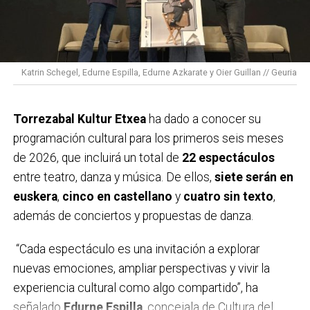
técnico… luzcan un brazalete verde durante los
partidos y competiciones de los fines de semana del
30 de enero al 1 de febrero y del 6 al 8 de febrero.
Durante estos tres años hemos contado con el apoyo
Katrin Schegel, Edurne Espilla, Edurne Azkarate y Oier Guillan // Geuria
de más de 320 clubes y equipos y más de 100.000
deportistas.
Torrezabal Kultur Etxea
ha dado a conocer su
En el deporte la cinta negra simboliza el luto, así que
programación cultural para los primeros seis meses
desde la Asociación queremos sustituir el negro por
de 2026, que incluirá un total de
22 espectáculos
el color verde, símbolo de la esperanza y la
entre teatro, danza y música. De ellos,
siete serán en
supervivencia. Además, el deporte transmite valores
euskera
,
cinco en castellano
y
cuatro sin texto
,
como el esfuerzo, el trabajo en equipo o la
además de conciertos y propuestas de danza.
superación, por lo que es un gran altavoz para recordar
que detrás de cada brazalete hay una persona, una
“Cada espectáculo es una invitación a explorar
historia, una familia. Con esta iniciativa se da voz a las
nuevas emociones, ampliar perspectivas y vivir la
personas con cáncer, pero también a quienes las
experiencia cultural como algo compartido”, ha
cuidan, reivindicando una atención más humana.
señalado
Edurne Espilla
, concejala de Cultura del