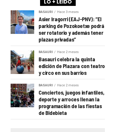
LO + LEÍDO
BASAURI
Hace 3 meses
Asier Iragorri (EAJ-PNV): “El
parking de Pozokoetxe podrá
ser rotatorio y además tener
plazas privadas”
BASAURI
Hace 2 meses
Basauri celebra la quinta
edición de Plazara con teatro
y circo en sus barrios
BASAURI
Hace 2 meses
Conciertos, juegos infantiles,
deporte y arroces llenan la
programación de las fiestas
de Bidebieta