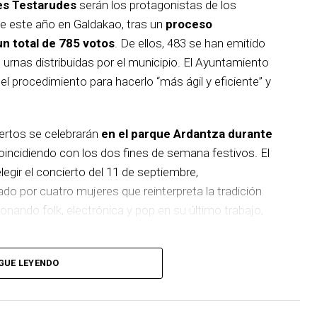
es Testarudes
serán los protagonistas de los
de este año en Galdakao, tras un
proceso
un total de 785 votos
. De ellos, 483 se han emitido
s urnas distribuidas por el municipio. El Ayuntamiento
 procedimiento para hacerlo “más ágil y eficiente” y
iertos se celebrarán
en el parque Ardantza durante
incidiendo con los dos fines de semana festivos. El
egir el concierto del 11 de septiembre,
 por cuatro mujeres que reinterpreta la tradición
nando folk, electrónica y pop en su último trabajo,
rana banda de punk-rock que recientemente celebró
GUE LEYENDO
uiente fin de semana será el turno de Les Testarudes,
ujeres que apuesta por el ska, rocksteady y reggae