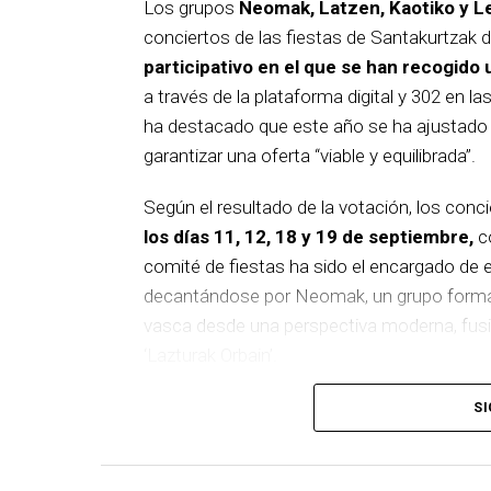
Los grupos
Neomak, Latzen, Kaotiko y L
conciertos de las fiestas de Santakurtzak 
participativo en el que se han recogido 
a través de la plataforma digital y 302 en la
ha destacado que este año se ha ajustado el
garantizar una oferta “viable y equilibrada”.
Según el resultado de la votación, los conc
los días 11, 12, 18 y 19 de septiembre,
co
comité de fiestas ha sido el encargado de el
decantándose por Neomak, un grupo formado
vasca desde una perspectiva moderna, fusio
‘Lazturak Orbain’.
El 12 de septiembre actuará Kaotiko, vete
SI
su 25 aniversario con el disco ‘XX5’. El sig
el día 18, un proyecto integrado por diez m