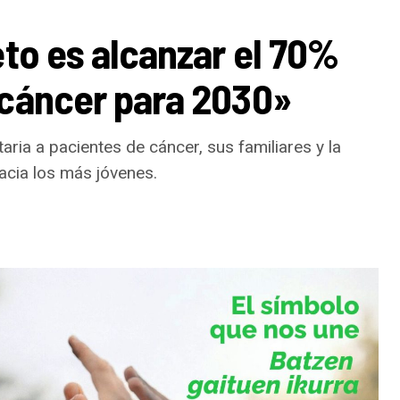
mo, el 19 de septiembre cerrará el cartel Latzen,
 regresa a los escenarios con su nuevo álbum
eto es alcanzar el 70%
ia de sus inicios con una mirada actual.
 cáncer para 2030»
2026
ria a pacientes de cáncer, sus familiares y la
acia los más jóvenes.