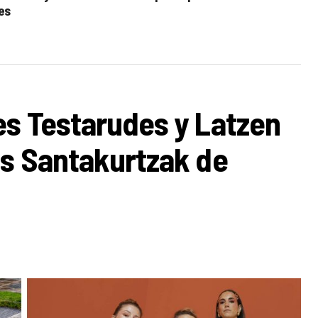
es
es Testarudes y Latzen
os Santakurtzak de