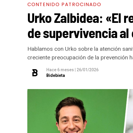
con un mensaje de empoderamiento. Por últi
CONTENIDO PATROCINADO
uno de los referentes del metal vasco, que
Urko Zalbidea: «El r
‘Denboraren orbainak’, combinando la esenc
de supervivencia al
PROGRAMA CONCIERTOS SANTAKURTZAK 
Viernes 11 de septiembre
Hablamos con Urko sobre la atención sanita
Neomak
creciente preocupación de la prevención h
Sábado 12 de septiembre
Hace 6 meses
|
26/01/2026
Kaotiko
Bidebieta
Viernes 18 de septiembre
Les Testarudes
Sábado 19 de septiembre
Latzen