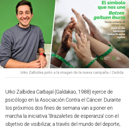
el ska, rocksteady y reggae con un mensaje de
empoderamiento. Por último, el 19 de septiembre
cerrará el cartel Latzen, uno de los referentes del
metal vasco, que regresa a los escenarios con su
nuevo álbum ‘Denboraren orbainak’, combinando la
esencia de sus inicios con una mirada actual.
PROGRAMA CONCIERTOS SANTAKURTZAK 2026
Viernes 11 de septiembre
Urko Zalbidea junto a la imagen de la nueva campaña / Cedida
Neomak
Sábado 12 de septiembre
Urko Zalbidea Carbajal (Galdakao, 1988) ejerce de
Kaotiko
psicólogo en la Asociación Contra el Cáncer. Durante
los próximos dos fines de semana van a poner en
Viernes 18 de septiembre
marcha la iniciativa ‘Brazaletes de esperanza’ con el
Les Testarudes
objetivo de visibilizar, a través del mundo del deporte,