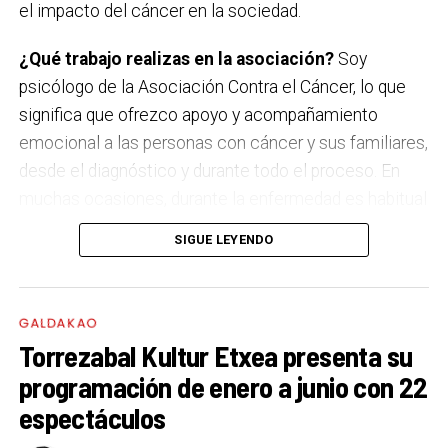
el impacto del cáncer en la sociedad.
Sábado 19 de septiembre
Latzen
¿Qué trabajo realizas en la asociación?
Soy
psicólogo de la Asociación Contra el Cáncer, lo que
significa que ofrezco apoyo y acompañamiento
emocional a las personas con cáncer y sus familiares,
desde el diagnóstico y durante todo el proceso. En
muchas ocasiones, durante la enfermedad es habitual
que surjan miedos, dudas, incertidumbre y mucho
SIGUE LEYENDO
sufrimiento. Mi labor es estar a su lado en esos
momentos tan duros, escucharles, orientarles y
hacerles sentir que no están solas, ni solos.
GALDAKAO
Torrezabal Kultur Etxea presenta su
‘El brazalete verde de la Esperanza’. ¿Qué buscáis
programación de enero a junio con 22
con esta campaña?
El 4 de febrero es el Día Mundial
espectáculos
Contra el Cáncer, por ello, desde la Asociación Contra
el Cáncer volvemos a salir a la calle con la iniciativa