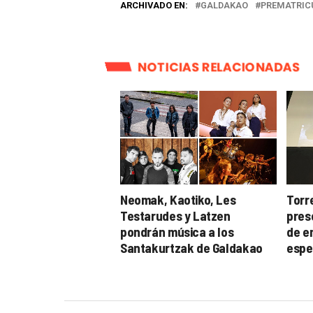
ARCHIVADO EN:
GALDAKAO
PREMATRIC
NOTICIAS RELACIONADAS
Neomak, Kaotiko, Les
Torr
Testarudes y Latzen
pres
pondrán música a los
de e
Santakurtzak de Galdakao
espe