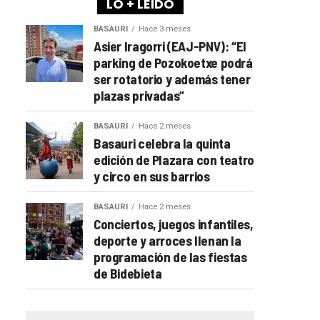
LO + LEÍDO
BASAURI
Hace 3 meses
Asier Iragorri (EAJ-PNV): “El
parking de Pozokoetxe podrá
ser rotatorio y además tener
plazas privadas”
BASAURI
Hace 2 meses
Basauri celebra la quinta
edición de Plazara con teatro
y circo en sus barrios
BASAURI
Hace 2 meses
Conciertos, juegos infantiles,
deporte y arroces llenan la
programación de las fiestas
de Bidebieta