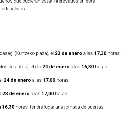
ueños que pudieran estar interesados en esta
s educativos.
ndasegi (Kurtzeko plaza), el
23 de enero
a las
17,30
horas.
Salón de actos), el día
24 de enero
a las
16,30
horas.
el
24 de enero
a las
17,00
horas.
el
28 de enero
a las
17,00
horas.
a 16,30
horas, tendrá lugar una jornada de puertas