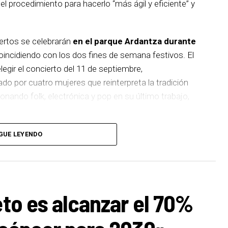
 procedimiento para hacerlo “más ágil y eficiente” y
iertos se celebrarán
en el parque Ardantza durante
incidiendo con los dos fines de semana festivos. El
egir el concierto del 11 de septiembre,
 por cuatro mujeres que reinterpreta la tradición
nando folk, electrónica y pop en su último trabajo,
rana banda de punk-rock que recientemente celebró
GUE LEYENDO
uiente fin de semana será el turno de Les Testarudes,
ujeres que apuesta por el ska, rocksteady y reggae
mo, el 19 de septiembre cerrará el cartel Latzen,
 regresa a los escenarios con su nuevo álbum
eto es alcanzar el 70%
ia de sus inicios con una mirada actual.
2026