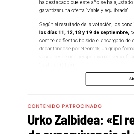
ha destacado que este año se ha ajustado el
garantizar una oferta “viable y equilibrada”.
Según el resultado de la votación, los conc
los días 11, 12, 18 y 19 de septiembre,
co
comité de fiestas ha sido el encargado de el
decantándose por Neomak, un grupo formado
vasca desde una perspectiva moderna, fusio
‘Lazturak Orbain’.
El 12 de septiembre actuará Kaotiko, vete
SI
su 25 aniversario con el disco ‘XX5’. El sig
el día 18, un proyecto integrado por diez m
con un mensaje de empoderamiento. Por últi
CONTENIDO PATROCINADO
uno de los referentes del metal vasco, que
Urko Zalbidea: «El r
‘Denboraren orbainak’, combinando la esenc
PROGRAMA CONCIERTOS SANTAKURTZAK 