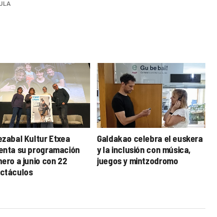
ULA
ezabal Kultur Etxea
Galdakao celebra el euskera
enta su programación
y la inclusión con música,
nero a junio con 22
juegos y mintzodromo
ctáculos