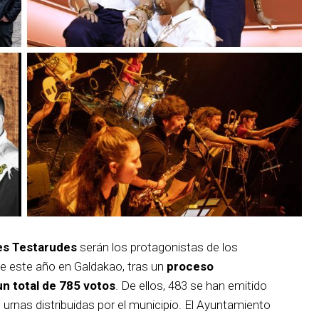
es Testarudes
serán los protagonistas de los
de este año en Galdakao, tras un
proceso
un total de 785 votos
. De ellos, 483 se han emitido
s urnas distribuidas por el municipio. El Ayuntamiento