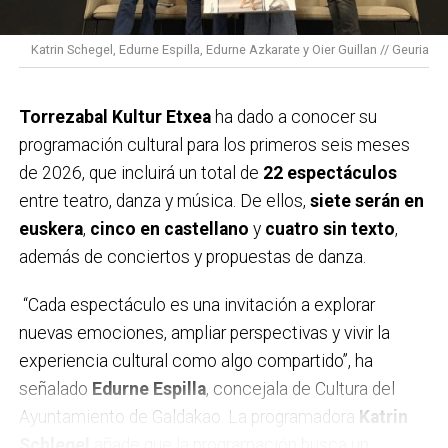
30 de enero al 1 de febrero y del 6 al 8 de febrero.
Durante estos tres años hemos contado con el apoyo
Katrin Schegel, Edurne Espilla, Edurne Azkarate y Oier Guillan // Geuria
de más de 320 clubes y equipos y más de 100.000
deportistas.
Torrezabal Kultur Etxea
ha dado a conocer su
En el deporte la cinta negra simboliza el luto, así que
programación cultural para los primeros seis meses
desde la Asociación queremos sustituir el negro por
de 2026, que incluirá un total de
22 espectáculos
el color verde, símbolo de la esperanza y la
entre teatro, danza y música. De ellos,
siete serán en
supervivencia. Además, el deporte transmite valores
euskera
,
cinco en castellano
y
cuatro sin texto
,
como el esfuerzo, el trabajo en equipo o la
además de conciertos y propuestas de danza.
superación, por lo que es un gran altavoz para recordar
que detrás de cada brazalete hay una persona, una
“Cada espectáculo es una invitación a explorar
historia, una familia. Con esta iniciativa se da voz a las
nuevas emociones, ampliar perspectivas y vivir la
personas con cáncer, pero también a quienes las
experiencia cultural como algo compartido”, ha
cuidan, reivindicando una atención más humana.
señalado
Edurne Espilla
, concejala de Cultura del
Ayuntamiento de Galdakao. La programadora
Katrin
Por otro lado, la Asociación también quiere contar con
Schlegel
añade que la programación busca un