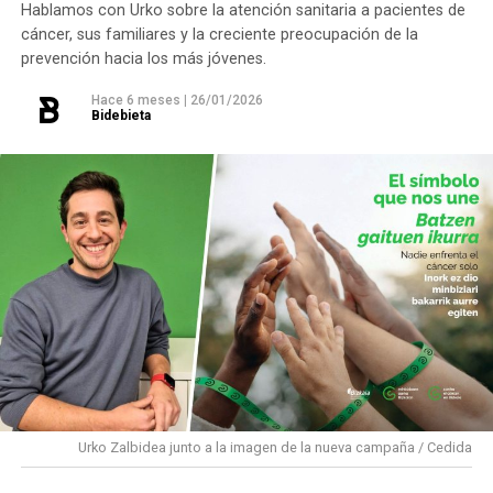
Hablamos con Urko sobre la atención sanitaria a pacientes de
El 12 de septiembre actuará Kaotiko, veterana banda
cáncer, sus familiares y la creciente preocupación de la
de punk-rock que recientemente celebró su 25
prevención hacia los más jóvenes.
aniversario con el disco ‘XX5’. El siguiente fin de
Hace 6 meses
|
26/01/2026
Bidebieta
semana será el turno de Les Testarudes, el día 18, un
proyecto integrado por diez mujeres que apuesta por
el ska, rocksteady y reggae con un mensaje de
empoderamiento. Por último, el 19 de septiembre
cerrará el cartel Latzen, uno de los referentes del
metal vasco, que regresa a los escenarios con su
nuevo álbum ‘Denboraren orbainak’, combinando la
esencia de sus inicios con una mirada actual.
PROGRAMA CONCIERTOS SANTAKURTZAK 2026
Viernes 11 de septiembre
Urko Zalbidea junto a la imagen de la nueva campaña / Cedida
Neomak