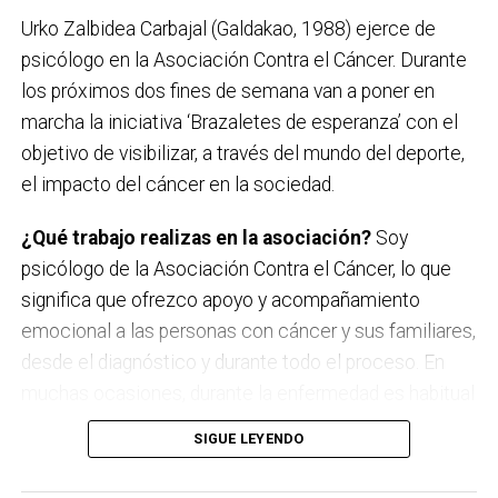
Sábado 12 de septiembre
Urko Zalbidea Carbajal (Galdakao, 1988) ejerce de
Kaotiko
psicólogo en la Asociación Contra el Cáncer. Durante
los próximos dos fines de semana van a poner en
Viernes 18 de septiembre
marcha la iniciativa ‘Brazaletes de esperanza’ con el
Les Testarudes
objetivo de visibilizar, a través del mundo del deporte,
el impacto del cáncer en la sociedad.
Sábado 19 de septiembre
Latzen
¿Qué trabajo realizas en la asociación?
Soy
psicólogo de la Asociación Contra el Cáncer, lo que
significa que ofrezco apoyo y acompañamiento
emocional a las personas con cáncer y sus familiares,
desde el diagnóstico y durante todo el proceso. En
muchas ocasiones, durante la enfermedad es habitual
que surjan miedos, dudas, incertidumbre y mucho
SIGUE LEYENDO
sufrimiento. Mi labor es estar a su lado en esos
momentos tan duros, escucharles, orientarles y