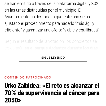
se han emitido a través de la plataforma digital y 302
en las urnas distribuidas por el municipio. El
Ayuntamiento ha destacado que este año se ha
ajustado el procedimiento para hacerlo “más ágil y
eficiente” y garantizar una oferta “viable y equilibrada”.
Según el resultado de la votación, los conciertos se
celebrarán
en el parque Ardantza durante los días
11, 12, 18 y 19 de septiembre,
coincidiendo con los
SIGUE LEYENDO
dos fines de semana festivos. El comité de fiestas ha
sido el encargado de elegir el concierto del 11 de
septiembre, decantándose por Neomak, un grupo
CONTENIDO PATROCINADO
formado por cuatro mujeres que reinterpreta la
Urko Zalbidea: «El reto es alcanzar el
tradición vasca desde una perspectiva moderna,
70% de supervivencia al cáncer para
fusionando folk, electrónica y pop en su último trabajo,
2030»
‘Lazturak Orbain’.