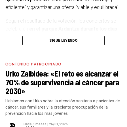
eficiente” y garantizar una oferta “viable y equilibrada”.
Según el resultado de la votación, los conciertos se
celebrarán
en el parque Ardantza durante los días
11, 12, 18 y 19 de septiembre,
coincidiendo con los
SIGUE LEYENDO
dos fines de semana festivos. El comité de fiestas ha
sido el encargado de elegir el concierto del 11 de
septiembre, decantándose por Neomak, un grupo
CONTENIDO PATROCINADO
formado por cuatro mujeres que reinterpreta la
Urko Zalbidea: «El reto es alcanzar el
tradición vasca desde una perspectiva moderna,
70% de supervivencia al cáncer para
fusionando folk, electrónica y pop en su último trabajo,
2030»
‘Lazturak Orbain’.
Hablamos con Urko sobre la atención sanitaria a pacientes de
El 12 de septiembre actuará Kaotiko, veterana banda
cáncer, sus familiares y la creciente preocupación de la
de punk-rock que recientemente celebró su 25
prevención hacia los más jóvenes.
aniversario con el disco ‘XX5’. El siguiente fin de
Hace 6 meses
|
26/01/2026