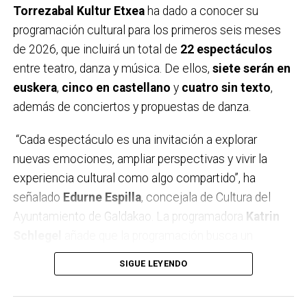
Torrezabal Kultur Etxea
ha dado a conocer su
En el deporte la cinta negra simboliza el luto, así que
programación cultural para los primeros seis meses
desde la Asociación queremos sustituir el negro por
de 2026, que incluirá un total de
22 espectáculos
el color verde, símbolo de la esperanza y la
entre teatro, danza y música. De ellos,
siete serán en
supervivencia. Además, el deporte transmite valores
euskera
,
cinco en castellano
y
cuatro sin texto
,
como el esfuerzo, el trabajo en equipo o la
además de conciertos y propuestas de danza.
superación, por lo que es un gran altavoz para recordar
que detrás de cada brazalete hay una persona, una
“Cada espectáculo es una invitación a explorar
historia, una familia. Con esta iniciativa se da voz a las
nuevas emociones, ampliar perspectivas y vivir la
personas con cáncer, pero también a quienes las
experiencia cultural como algo compartido”, ha
cuidan, reivindicando una atención más humana.
señalado
Edurne Espilla
, concejala de Cultura del
Ayuntamiento de Galdakao. La programadora
Katrin
Por otro lado, la Asociación también quiere contar con
Schlegel
añade que la programación busca un
la implicación de toda la sociedad. Así que a lo largo
equilibrio entre
tradición y renovación
, combinando
SIGUE LEYENDO
del mes de febrero estaremos presentes en varios
artistas consagrados y creadores emergentes con
municipios repartiendo pulseras verdes e información
propuestas que despiertan la curiosidad del público.
de la campaña. Aprovechando también para dar a