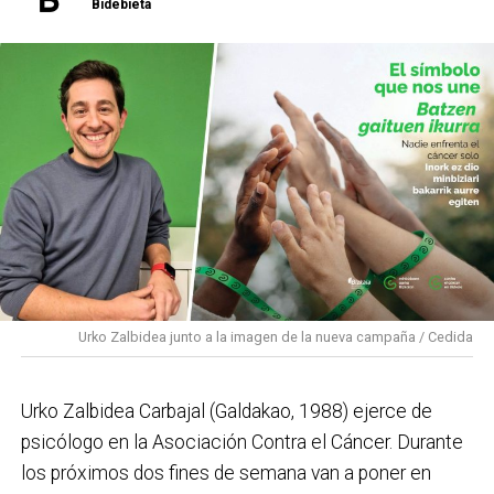
Bidebieta
semana será el turno de Les Testarudes, el día 18, un
proyecto integrado por diez mujeres que apuesta por
el ska, rocksteady y reggae con un mensaje de
empoderamiento. Por último, el 19 de septiembre
cerrará el cartel Latzen, uno de los referentes del
metal vasco, que regresa a los escenarios con su
nuevo álbum ‘Denboraren orbainak’, combinando la
esencia de sus inicios con una mirada actual.
PROGRAMA CONCIERTOS SANTAKURTZAK 2026
Viernes 11 de septiembre
Urko Zalbidea junto a la imagen de la nueva campaña / Cedida
Neomak
Sábado 12 de septiembre
Urko Zalbidea Carbajal (Galdakao, 1988) ejerce de
Kaotiko
psicólogo en la Asociación Contra el Cáncer. Durante
los próximos dos fines de semana van a poner en
Viernes 18 de septiembre