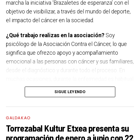
marcha la iniciativa ‘Brazaletes de esperanza’ con el
Les Testarudes
objetivo de visibilizar, a través del mundo del deporte,
el impacto del cáncer en la sociedad.
Sábado 19 de septiembre
Latzen
¿Qué trabajo realizas en la asociación?
Soy
psicólogo de la Asociación Contra el Cáncer, lo que
significa que ofrezco apoyo y acompañamiento
emocional a las personas con cáncer y sus familiares,
desde el diagnóstico y durante todo el proceso. En
muchas ocasiones, durante la enfermedad es habitual
que surjan miedos, dudas, incertidumbre y mucho
SIGUE LEYENDO
sufrimiento. Mi labor es estar a su lado en esos
momentos tan duros, escucharles, orientarles y
hacerles sentir que no están solas, ni solos.
GALDAKAO
Torrezabal Kultur Etxea presenta su
‘El brazalete verde de la Esperanza’. ¿Qué buscáis
programación de enero a junio con 22
con esta campaña?
El 4 de febrero es el Día Mundial