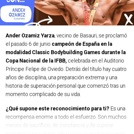
También ponemos el foco en colectivos
especialmente expuestos y más vulnerables, como la
población joven, personas que trabajan al aire libre o
quienes practican deporte en exterior.
Ander Ozamiz Yarza
, vecino de Basauri, se proclamó
En el mes de julio vamos a estar en varios municipios
el pasado 6 de junio
campeón de España en la
de Bizkaia, recordando este mensaje, entre ellos en
modalidad Classic Bodybuilding Games durante la
Basauri durante la tercera semana del mes. Además,
Copa Nacional de la IFBB
,
celebrada en el Auditorio
también queremos reforzar nuestra presencia en
Príncipe Felipe de Oviedo. Detrás del título hay cuatro
polideportivos, especialmente en aquellos que tengan
años de disciplina, una preparación extrema y una
piscinas al aire libre, para sensibilizar a las personas
historia de superación personal que comenzó tras un
usuarias, pero también a personal que trabaja en sus
momento complicado de su vida.
instalaciones.
¿Qué supone este reconocimiento para ti?
Es una
¿Cuántos casos se dan al año? ¿La tendencia es al
recompensa enorme a todo el esfuerzo. Son muchos
alza?
meses de sacrificio, de constancia y de superar
En 2023 se diagnosticaron alrededor de 6.800 nuevos
momentos muy duros. Me motiva a seguir mejorando