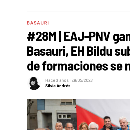
BASAURI
#28M | EAJ-PNV gan
Basauri, EH Bildu su
de formaciones se 
Hace 3 años
|
28/05/2023
Silvia Andrés