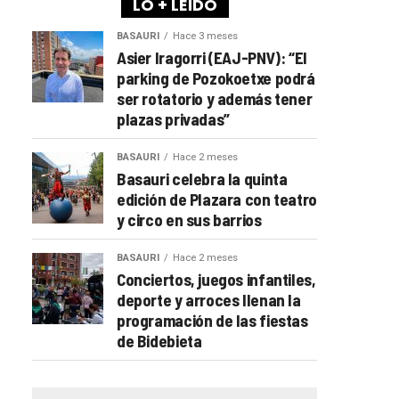
LO + LEÍDO
BASAURI
Hace 3 meses
Asier Iragorri (EAJ-PNV): “El
parking de Pozokoetxe podrá
ser rotatorio y además tener
plazas privadas”
BASAURI
Hace 2 meses
Basauri celebra la quinta
edición de Plazara con teatro
y circo en sus barrios
BASAURI
Hace 2 meses
Conciertos, juegos infantiles,
deporte y arroces llenan la
programación de las fiestas
de Bidebieta