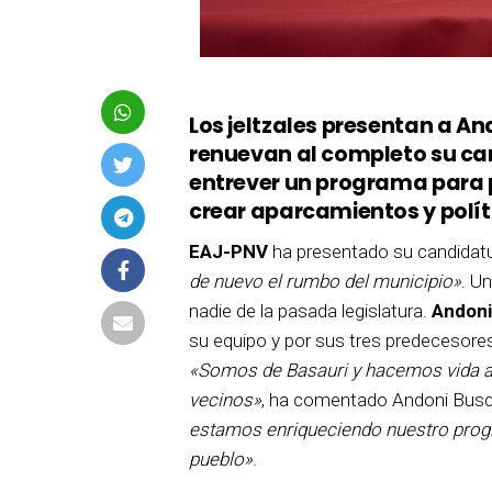
Los jeltzales presentan a A
renuevan al completo su can
entrever un programa para 
crear aparcamientos y polít
EAJ-PNV
ha presentado su candidat
de nuevo el rumbo del municipio»
. U
nadie de la pasada legislatura.
Andoni
su equipo y por sus tres predecesore
«Somos de Basauri y hacemos vida 
vecinos»
, ha comentado Andoni Busq
estamos enriqueciendo nuestro progr
pueblo»
.