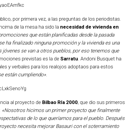
yaoEArnfkc
lico, por primera vez, a las preguntas de los periodistas.
ncima de la mesa ha sido la
necesidad de vivienda en
promociones que están planificadas desde la pasada
 se ha finalizado ninguna promoción y la vivienda es una
s jóvenes se van a otros pueblos, por eso tenemos que
omociones previstas es la de
Sarratu
. Andoni Busquet ha
s y verbales para los realojos adoptaos para estos
 se están cumpliendo»
.
9cLxkSenoYg
encia al proyecto de
Bilbao Ría 2000
, que dio sus primeros
:
«Nosotros hicimos un primer proyecto que finalmente
pectativas de lo que queríamos para el pueblo. Después
proyecto necesita mejorar Basauri con el soterramiento