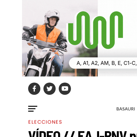
BASAURI
ELECCIONES
VÍDEO // EAJ-PNV p