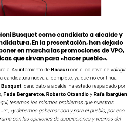
ndoni Busquet como candidato a alcalde y
didatura. En la presentación, han dejado
poner en marcha las promociones de VPO,
icas que sirvan para «hacer pueblo».
ura al Ayuntamiento de
Basauri
con el objetivo de
«dirigir
na candidatura nueva al completo, ya que no continua
 Busquet
, candidato a alcalde, ha estado respaldado por
s,
Fede Bergaretxe
,
Roberto Otxandio
y
Rafa Ibargüen
.
aquí, tenemos los mismos problemas que nuestros
uet,
«y debemos gobernar con y para el pueblo, por eso
ama con las opiniones de asociaciones y vecinos del