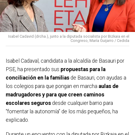
retrasado algunos contratos y en algunos casos se
han encarecido hasta un 20%. Por suerte, tenemos un
Ayuntamiento fuerte. Hemos hecho una gestión del
gasto seria y con rigor. Hemos reducido la deuda del
Isabel Cadavid (drcha.), junto a la diputada socialista por Bizkaia en el
ayuntamiento, que junto con los mejores ingresos
Congreso, María Guijarro / Cedida
proporcionados por la Diputación, nos ha permitido
afrontar inversiones y proyectos interesantes que van
Isabel Cadaval, candidata a la alcaldía de Basauri por
a mejorar Basauri y hacernos capaces de asumir
PSE, ha presentado sus
propuestas para la
inversiones a futuro.
conciliación en la familias
de Basauri, con ayudas a
los colegios para que pongan en marcha
aulas de
A
parte de la pandemia, ¿cuál creéis que es el
madrugadores y para que creen caminos
momento más destacado o importante de la
escolares seguros
desde cualquier barrio para
legislatura que acaba?
La pandemia fue el punto
“fomentar la autonomía” de los más pequeños, ha
más importante, nadie nos preparó para la gestión de
explicado.
algo así, pero salimos todos juntos. Nos tocó atender
a las personas, que era lo importante junto con la
Durante un encuentro con la diputada por Bizkaia en el