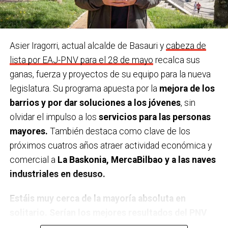
¿Último viaje que has hecho y cu
á
l te gustaría
personas centenarias que tenemos en el pueblo.
hacer?
A la isla de Mallorca, y a cualquier sitio con mi
familia.
Asier Iragorri, actual alcalde de Basauri y
cabeza de
Último teatro, espectáculo, concierto… que has
lista por EAJ-PNV para el 28 de mayo
recalca sus
visto
. En el Social, ’20.000 especies de abejas’.
ganas, fuerza y proyectos de su equipo para la nueva
legislatura. Su programa apuesta por la
mejora de los
¿Una figura histórica a las que admires?
Marie Curie
barrios y por dar soluciones a los jóvenes
, sin
como exponente de las mujeres científicas.
olvidar el impulso a los
servicios para las personas
mayores.
También destaca como clave de los
Y un político/a que sea una inspiración para ti
.
próximos cuatros años atraer actividad económica y
Salvador Allende
comercial a
La Baskonia, MercaBilbao y a las naves
¿Cual es tu posesión más preciada?
Los libros que
industriales en desuso.
heredé de mi padre.
Estáis muy cerca de la mayoría absoluta en
¿Principal rasgo de tu carácter?
Tenacidad y el
solitario. Serían los mejores resultados del PNV
humor.
en Basauri. ¿Cómo os sentís?
Eso dicen las