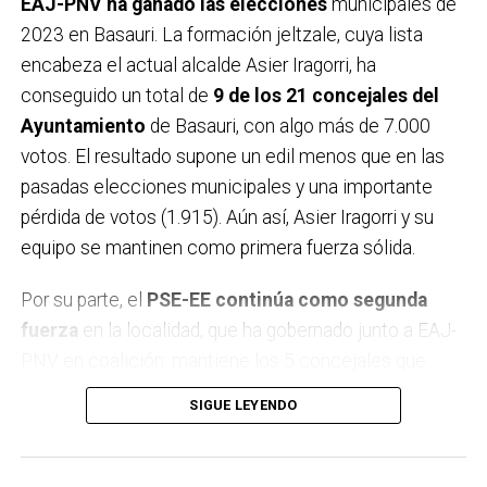
EAJ-PNV ha ganado las elecciones
municipales de
2023 en Basauri. La formación jeltzale, cuya lista
encabeza el actual alcalde Asier Iragorri, ha
conseguido un total de
9 de los 21 concejales del
Ayuntamiento
de Basauri, con algo más de 7.000
votos. El resultado supone un edil menos que en las
pasadas elecciones municipales y una importante
pérdida de votos (1.915). Aún así, Asier Iragorri y su
equipo se mantinen como primera fuerza sólida.
Por su parte, el
PSE-EE continúa como segunda
fuerza
en la localidad, que ha gobernado junto a EAJ-
PNV en coalición: mantiene los 5 concejales que
alcanzó en los comicios de 2019, pero ha perdido 675
SIGUE LEYENDO
votos. En tercer lugar se sitúa
EH Bildu ha sido el partido que ha conseguido los