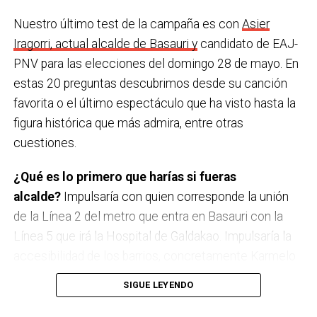
Nuestro último test de la campaña es con
Asier
Iragorri, actual alcalde de Basauri y
candidato de EAJ-
PNV para las elecciones del domingo 28 de mayo. En
estas 20 preguntas descubrimos desde su canción
favorita o el último espectáculo que ha visto hasta la
figura histórica que más admira, entre otras
cuestiones.
¿Qué es lo primero que harías si fueras
alcalde?
Impulsaría con quien corresponde la unión
de la Línea 2 del metro que entra en Basauri con la
Línea 5 que irá la Hospital de Galdakao. Impulsaría la
accesibilidad de los barrios, concretamente Karmelo
Torre, buscando la mejor opción para unir la parte baja
SIGUE LEYENDO
y la alta de Karmelo Torre, obviamente buscando el
consenso entre los vecinos. Y también traer actividad