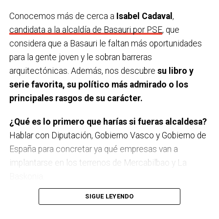
Conocemos más de cerca a
Isabel Cadaval
,
Una serie.
Gambito de dama.
candidata a la alcaldía de Basauri por PSE
, que
considera que a Basauri le faltan más oportunidades
¿Último viaje que has hecho y cu
á
l te gustaría
para la gente joven y le sobran barreras
hacer?
Estuvimos en Sevilla y Córdoba. Me gustaría ir
arquitectónicas. Además, nos descubre
su libro y
a Escocia.
serie favorita, su político más admirado o los
Último teatro, espectáculo, concierto… que has
principales rasgos de su carácter.
visto.
Un monólogo de Ángel Martín. Muy actual, muy
¿Qué es lo primero que harías si fueras alcaldesa?
recomendable.
Hablar con Diputación, Gobierno Vasco y Gobierno de
¿Una figura histórica a las que admires?
Nelson
España para concretar ya qué empresas van a
Mandela por su lucha por su tierra y su gente.
implantarse en los terrenos de Mercabilbao y La
Baskonia.
Y un político/a que sea una inspiración para ti.
SIGUE LEYENDO
Aitor Esteban. Me parece una persona muy seria, que
A Basauri le falta…
Más oportunidades para la gente
dice las cosas como son y muy buen comunicador.
joven.