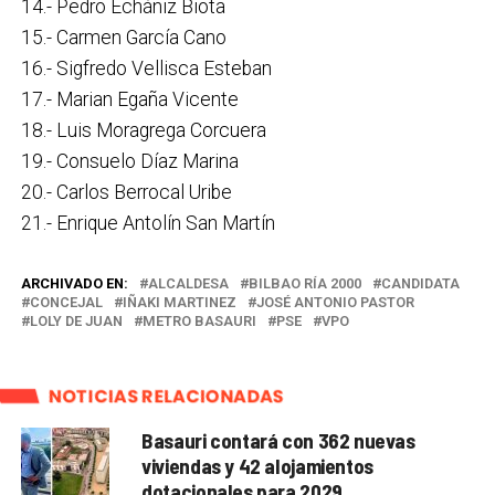
14.- Pedro Echániz Biota
15.- Carmen García Cano
16.- Sigfredo Vellisca Esteban
17.- Marian Egaña Vicente
18.- Luis Moragrega Corcuera
19.- Consuelo Díaz Marina
20.- Carlos Berrocal Uribe
21.- Enrique Antolín San Martín
ARCHIVADO EN:
ALCALDESA
BILBAO RÍA 2000
CANDIDATA
CONCEJAL
IÑAKI MARTINEZ
JOSÉ ANTONIO PASTOR
LOLY DE JUAN
METRO BASAURI
PSE
VPO
NOTICIAS RELACIONADAS
Basauri contará con 362 nuevas
viviendas y 42 alojamientos
dotacionales para 2029