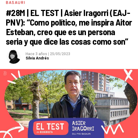
BASAURI
mejores resultados:
ha subido un concejal y ya suma
#28M | EL TEST | Asier Iragorri (EAJ-
cuatro. Además, ha conseguido 853 votos
más y se
PNV): “Como político, me inspira Aitor
ha quedado a escasos cien votos de conseguir el
Esteban, creo que es un persona
quinto concejal.
seria y que dice las cosas como son”
Por su parte,
Elkarrekin Podemos consigue 2
concejales,
los mismos que sumaron en 2019 como
Hace 3 años
|
25/05/2023
Silvia Andrés
Basauri Bai. El PP mantiene un edil y sube un puñado
de votos. El Partido Humanista ha conseguido 206
votos.
Basauri
Infogram