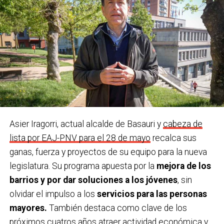
Un superpoder
.
Curar.
Una canción o grupo.
Ahora mismo, algo que sea
Plato favorito.
Arroz con leche.
para bailar.
A qué otra persona de Basauri deberíamos hacer
Una serie.
Intimidad.
este test y por qué.
A cualquier de las numerosas
¿Último viaje que has hecho y cu
á
l te gustaría
personas centenarias que tenemos en el pueblo.
hacer?
A la isla de Mallorca, y a cualquier sitio con mi
familia.
Asier Iragorri, actual alcalde de Basauri y
cabeza de
Último teatro, espectáculo, concierto… que has
lista por EAJ-PNV para el 28 de mayo
recalca sus
visto
. En el Social, ’20.000 especies de abejas’.
ganas, fuerza y proyectos de su equipo para la nueva
legislatura. Su programa apuesta por la
mejora de los
¿Una figura histórica a las que admires?
Marie Curie
barrios y por dar soluciones a los jóvenes
, sin
como exponente de las mujeres científicas.
olvidar el impulso a los
servicios para las personas
mayores.
También destaca como clave de los
Y un político/a que sea una inspiración para ti
.
próximos cuatros años atraer actividad económica y