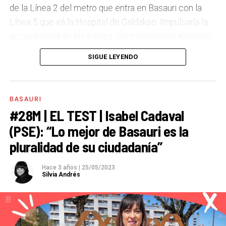
de la Línea 2 del metro que entra en Basauri con la
Línea 5 que irá la Hospital de Galdakao. Impulsaría la
accesibilidad de los barrios, concretamente Karmelo
Torre, buscando la mejor opción para unir la parte baja
SIGUE LEYENDO
y la alta de Karmelo Torre, obviamente buscando el
consenso entre los vecinos. Y también traer actividad
económica a los terrenos de La Baskonia y
BASAURI
Mercabilbao y otros entornos.
#28M | EL TEST | Isabel Cadaval
(PSE): “Lo mejor de Basauri es la
A Basauri le falta…
Aparcamiento.
pluralidad de su ciudadanía”
A Basauri le sobra…
Cuestas.
Hace 3 años
|
25/05/2023
Silvia Andrés
¿Lo mejor de Basauri?
Las personas, sin duda.
Un
rincón
que visitar en Basauri
.
Finaga.