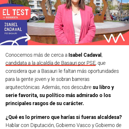
Un libro.
‘Palabra de Iñaki’, de Iñaki Anasagasti e Iñaki
Errazkin.
Una película.
‘20.000 especies de abejas’. Muy
recomendable.
Una canción o grupo.
‘
Aske maitte’, de Gatibu.
Conocemos más de cerca a
Isabel Cadaval
,
Una serie.
Gambito de dama.
candidata a la alcaldía de Basauri por PSE
, que
considera que a Basauri le faltan más oportunidades
¿Último viaje que has hecho y cu
á
l te gustaría
para la gente joven y le sobran barreras
hacer?
Estuvimos en Sevilla y Córdoba. Me gustaría ir
arquitectónicas. Además, nos descubre
su libro y
a Escocia.
serie favorita, su político más admirado o los
Último teatro, espectáculo, concierto… que has
principales rasgos de su carácter.
visto.
Un monólogo de Ángel Martín. Muy actual, muy
¿Qué es lo primero que harías si fueras alcaldesa?
recomendable.
Hablar con Diputación, Gobierno Vasco y Gobierno de