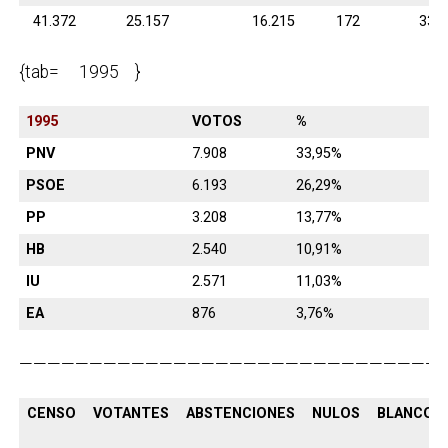
41.372
25.157
16.215
172
339
{tab= 1995 }
1995
VOTOS
%
PNV
7.908
33,95%
PSOE
6.193
26,29%
PP
3.208
13,77%
HB
2.540
10,91%
IU
2.571
11,03%
EA
876
3,76%
———————————————————————————————
CENSO
VOTANTES
ABSTENCIONES
NULOS
BLANCOS