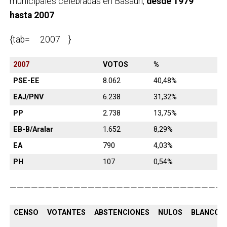
municipales celebradas en Basauri,
desde 1979
hasta 2007
.
{tab= 2007 }
2007
VOTOS
%
PSE-EE
8.062
40,48%
EAJ/PNV
6.238
31,32%
PP
2.738
13,75%
EB-B/Aralar
1.652
8,29%
EA
790
4,03%
PH
107
0,54%
———————————————————————————————
CENSO
VOTANTES
ABSTENCIONES
NULOS
BLANCOS