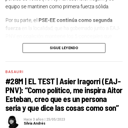
equipo se mantinen como primera fuerza sólida.
Por su parte, el
PSE-EE continúa como segunda
fuerza
en la localidad, que ha gobernado junto a EAJ-
PNV en coalición: mantiene los 5 concejales que
alcanzó en los comicios de 2019, pero ha perdido 675
SIGUE LEYENDO
votos. En tercer lugar se sitúa
EH Bildu ha sido el partido que ha conseguido los
BASAURI
mejores resultados:
ha subido un concejal y ya suma
#28M | EL TEST | Asier Iragorri (EAJ-
cuatro. Además, ha conseguido 853 votos
más y se
PNV): “Como político, me inspira Aitor
ha quedado a escasos cien votos de conseguir el
Esteban, creo que es un persona
quinto concejal.
seria y que dice las cosas como son”
Por su parte,
Elkarrekin Podemos consigue 2
concejales,
los mismos que sumaron en 2019 como
Hace 3 años
|
25/05/2023
Silvia Andrés
Basauri Bai. El PP mantiene un edil y sube un puñado