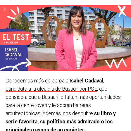
Un
rincón
que visitar en Basauri
.
Finaga.
Un libro.
‘Palabra de Iñaki’, de Iñaki Anasagasti e Iñaki
Errazkin.
Una película.
‘20.000 especies de abejas’. Muy
recomendable.
Una canción o grupo.
‘
Aske maitte’, de Gatibu.
Conocemos más de cerca a
Isabel Cadaval
,
Una serie.
Gambito de dama.
candidata a la alcaldía de Basauri por PSE
, que
considera que a Basauri le faltan más oportunidades
¿Último viaje que has hecho y cu
á
l te gustaría
para la gente joven y le sobran barreras
hacer?
Estuvimos en Sevilla y Córdoba. Me gustaría ir
arquitectónicas. Además, nos descubre
su libro y
a Escocia.
serie favorita, su político más admirado o los
Último teatro, espectáculo, concierto… que has
principales rasgos de su carácter.