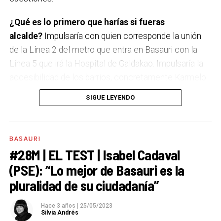
¿Qué es lo primero que harías si fueras
alcalde?
Impulsaría con quien corresponde la unión
de la Línea 2 del metro que entra en Basauri con la
Línea 5 que irá la Hospital de Galdakao. Impulsaría la
accesibilidad de los barrios, concretamente Karmelo
Torre, buscando la mejor opción para unir la parte baja
SIGUE LEYENDO
y la alta de Karmelo Torre, obviamente buscando el
consenso entre los vecinos. Y también traer actividad
económica a los terrenos de La Baskonia y
BASAURI
Mercabilbao y otros entornos.
#28M | EL TEST | Isabel Cadaval
(PSE): “Lo mejor de Basauri es la
A Basauri le falta…
Aparcamiento.
pluralidad de su ciudadanía”
A Basauri le sobra…
Cuestas.
Hace 3 años
|
25/05/2023
Silvia Andrés
¿Lo mejor de Basauri?
Las personas, sin duda.