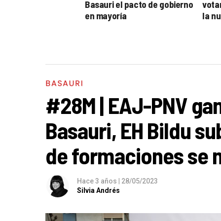
Basauri el pacto de gobierno
votar
en mayoría
la n
BASAURI
#28M | EAJ-PNV gan
Basauri, EH Bildu su
de formaciones se 
Hace 3 años
|
28/05/2023
Silvia Andrés