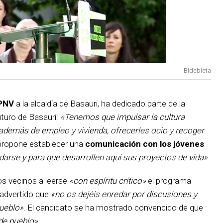
Bidebieta
PNV
a la alcaldía de Basauri, ha dedicado parte de la
uturo de Basauri:
«Tenemos que impulsar la cultura
además de empleo y vivienda, ofrecerles ocio y recoger
e propone establecer una
comunicación con los jóvenes
uedarse y para que desarrollen aquí sus proyectos de vida»
.
os vecinos a leerse
«con espíritu crítico»
el programa
a advertido que
«no os dejéis enredar por discusiones y
pueblo»
. El candidato se ha mostrado convencido de que
de pueblo»
.