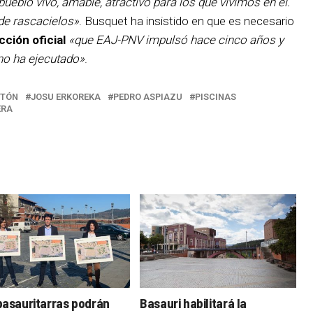
eblo vivo, amable, atractivo para los que vivimos en él.
de rascacielos»
. Busquet ha insistido en que es necesario
ción oficial
«que EAJ-PNV impulsó hace cinco años y
no ha ejecutado»
.
NTÓN
JOSU ERKOREKA
PEDRO ASPIAZU
PISCINAS
ERA
basauritarras podrán
Basauri habilitará la