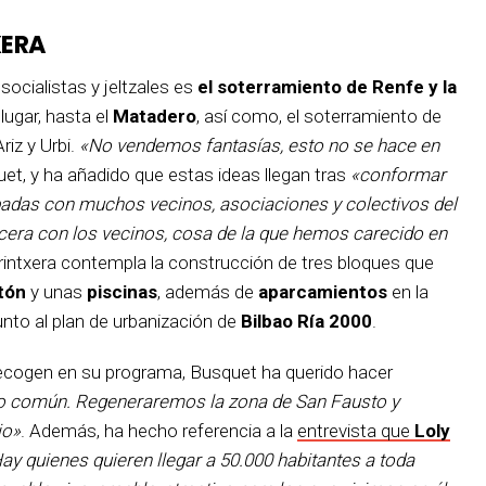
XERA
ocialistas y jeltzales es
el soterramiento de Renfe y la
 lugar, hasta el
Matadero
, así como, el soterramiento de
riz y Urbi.
«No vendemos fantasías, esto no se hace en
t, y ha añadido que estas ideas llegan tras
«conformar
adas con muchos vecinos, asociaciones y colectivos del
cera con los vecinos, cosa de la que hemos carecido en
Trintxera contempla la construcción de tres bloques que
tón
y unas
piscinas
, además de
aparcamientos
en la
junto al plan de urbanización de
Bilbao Ría 2000
.
recogen en su programa, Busquet ha querido hacer
o común. Regeneraremos la zona de San Fausto y
io»
. Además, ha hecho referencia a la
entrevista que
Loly
ay quienes quieren llegar a 50.000 habitantes a toda