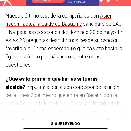
Nuestro último test de la campaña es con
Asier
Iragorri, actual alcalde de Basauri y
candidato de EAJ-
PNV para las elecciones del domingo 28 de mayo. En
estas 20 preguntas descubrimos desde su canción
favorita o el último espectáculo que ha visto hasta la
figura histórica que más admira, entre otras
cuestiones.
¿Qué es lo primero que harías si fueras
alcalde?
Impulsaría con quien corresponde la unión
de la Línea 2 del metro que entra en Basauri con la
Línea 5 que irá la Hospital de Galdakao. Impulsaría la
accesibilidad de los barrios, concretamente Karmelo
Torre, buscando la mejor opción para unir la parte baja
SIGUE LEYENDO
y la alta de Karmelo Torre, obviamente buscando el