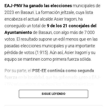
EAJ-PNV ha ganado las elecciones
municipales de
2023 en Basauri. La formación jeltzale, cuya lista
encabeza el actual alcalde Asier Iragorri, ha
conseguido un total de
9 de los 21 concejales del
Ayuntamiento
de Basauri, con algo más de 7.000
votos. El resultado supone un edil menos que en las
pasadas elecciones municipales y una importante
pérdida de votos (1.915). Aún así, Asier Iragorri y su
equipo se mantinen como primera fuerza sólida.
Por su parte, el
PSE-EE continúa como segunda
fuerza
en la localidad, que ha gobernado junto a EAJ-
PNV en coalición: mantiene los 5 concejales que
alcanzó en los comicios de 2019, pero ha perdido 675
SIGUE LEYENDO
votos. En tercer lugar se sitúa