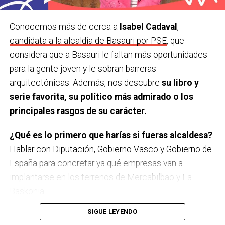
Una canción o grupo.
‘
Aske maitte’, de Gatibu.
Conocemos más de cerca a
Isabel Cadaval
,
Una serie.
Gambito de dama.
candidata a la alcaldía de Basauri por PSE
, que
considera que a Basauri le faltan más oportunidades
¿Último viaje que has hecho y cu
á
l te gustaría
para la gente joven y le sobran barreras
hacer?
Estuvimos en Sevilla y Córdoba. Me gustaría ir
arquitectónicas. Además, nos descubre
su libro y
a Escocia.
serie favorita, su político más admirado o los
Último teatro, espectáculo, concierto… que has
principales rasgos de su carácter.
visto.
Un monólogo de Ángel Martín. Muy actual, muy
¿Qué es lo primero que harías si fueras alcaldesa?
recomendable.
Hablar con Diputación, Gobierno Vasco y Gobierno de
¿Una figura histórica a las que admires?
Nelson
España para concretar ya qué empresas van a
Mandela por su lucha por su tierra y su gente.
implantarse en los terrenos de Mercabilbao y La
Baskonia.
Y un político/a que sea una inspiración para ti.
SIGUE LEYENDO
Aitor Esteban. Me parece una persona muy seria, que
A Basauri le falta…
Más oportunidades para la gente