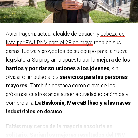
este test y por qué.
A cualquier de las numerosas
¿Último viaje que has hecho y cu
á
l te gustaría
personas centenarias que tenemos en el pueblo.
hacer?
A la isla de Mallorca, y a cualquier sitio con mi
familia.
Asier Iragorri, actual alcalde de Basauri y
cabeza de
Último teatro, espectáculo, concierto… que has
lista por EAJ-PNV para el 28 de mayo
recalca sus
visto
. En el Social, ’20.000 especies de abejas’.
ganas, fuerza y proyectos de su equipo para la nueva
legislatura. Su programa apuesta por la
mejora de los
¿Una figura histórica a las que admires?
Marie Curie
barrios y por dar soluciones a los jóvenes
, sin
como exponente de las mujeres científicas.
olvidar el impulso a los
servicios para las personas
mayores.
También destaca como clave de los
Y un político/a que sea una inspiración para ti
.
próximos cuatros años atraer actividad económica y
Salvador Allende
comercial a
La Baskonia, MercaBilbao y a las naves
¿Cual es tu posesión más preciada?
Los libros que
industriales en desuso.
heredé de mi padre.
Estáis muy cerca de la mayoría absoluta en
¿Principal rasgo de tu carácter?
Tenacidad y el
solitario. Serían los mejores resultados del PNV