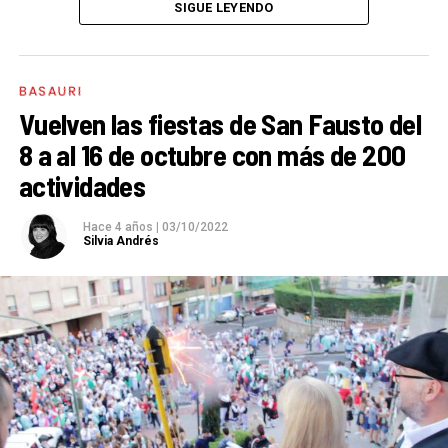
SIGUE LEYENDO
El único requisito para participar en el concurso es el
siguiente texto figure en el cartel. Además, los
carteles que se presenten al concurso principal
BASAURI
deberán incluir el logotipo del Ayuntamiento de
Vuelven las fiestas de San Fausto del
Basauri.:
8 a al 16 de octubre con más de 200
actividades
SAN FAUSTO 2023
BASAURI
Hace 4 años
|
03/10/2022
7 octubre – 15 octubre
Silvia Andrés