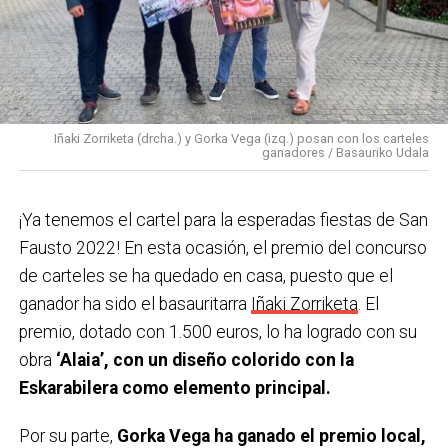
Ferrero por parte de las cuadrillas.
21:30 Fin de Bajada con entrega del Premio
Eskarabilera a «La Mejor Bajada» en la carpa de
Solobarria y posterior apertura de lonjas.
21:30 Pasacalles con Gazte-leku por las peatonales.
Iñaki Zorriketa (drcha.) y Gorka Vega (izq.) posan con los carteles
ganadores / Basauriko Udala
22:00 Disko Festa Sound en la carpa de Solobarria
para los jóvenes. 22:30 Euskal jaia!! Concierto de
¡Ya tenemos el cartel para la esperadas fiestas de San
GUDA DANTZA en la plaza Arizgoiti
Fausto 2022! En esta ocasión, el premio del concurso
23:59 Verbena con la orquesta REMIX en la plaza San
de carteles se ha quedado en casa, puesto que el
Fausto.
ganador ha sido el basauritarra
Iñaki Zorriketa
. El
Domingo 9 de octubre
premio, dotado con 1.500 euros, lo ha logrado con su
obra
‘Alaia’, con un diseño colorido con la
9:00 Txupin desde el Ayuntamiento.
Eskarabilera como elemento principal.
9:30 Torneo popular y federado de Tenis de mesa en
el polideportivo Urbi.
Por su parte,
Gorka Vega ha ganado el premio local,