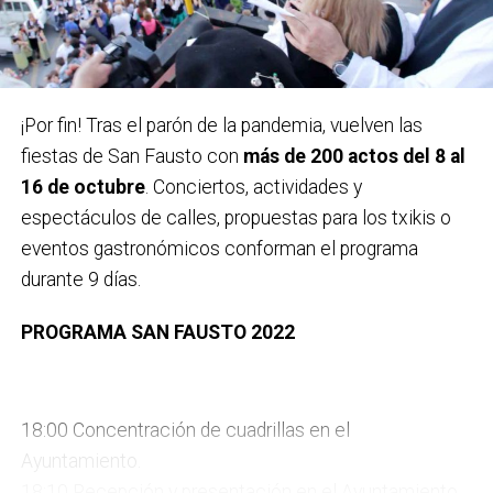
Carteles ganadores el pasado año 2022 / Bidebieta
¡Por fin! Tras el parón de la pandemia, vuelven las
fiestas de San Fausto con
más de 200 actos del 8 al
En la categoría senior se repartirán 1.800 euros en
16 de octubre
. Conciertos, actividades y
premios:
1.500 euros para el autor elegido por el
espectáculos de calles, propuestas para los txikis o
jurado y 300 euros de accésit al mejor diseño local.
eventos gastronómicos conforman el programa
Los premios no serán acumulables y tendrán la
durante 9 días.
retención correspondiente del IRPF.
PROGRAMA SAN FAUSTO 2022
En esta categoría infantil
participarán jóvenes de 1º
de Lehen Hezkuntza a 1º de DBH y habrá dos
Sábado 8 de octubre
categorías: por un lado Txikis (alumnado de 1º y 4º de
18:00 Concentración de cuadrillas en el
Lehen Hezkuntza) y por otro Gazteak (de 5º de Lehen
Ayuntamiento.
Hezkuntza a 1º de DBH) y cada categoría tendrá sus
18:10 Recepción y presentación en el Ayuntamiento