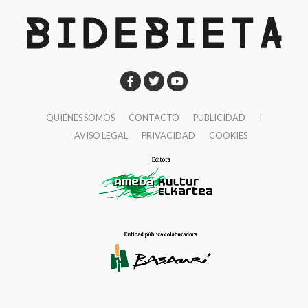
escudo de Herriko Taldeak en la Casa de Cultura de
fiestas’ de San Fausto.
Ibaigane.
10:00 Pasacalles de dulzaineros.
10:30 Campeonato de rana popular para jubilados de
Basauri en la plaza San Fausto. Las parejas se
apuntarán en la misma plaza a las 10:00. Los premios
QUIÉNES SOMOS
CONTACTO
PUBLICIDAD
|
serán entregados in situ.
AVISO LEGAL
PRIVACIDAD
COOKIES
12:00 Pasacalles de txistularis con Danbolin Txistulari
Elkartea.
14:00 Gran comida y fiesta para nuestros aitites y
amamas en los hogares del jubilado y en la plaza
Solobarria.
17:00 Talleres, juegos y actividades para txikis en la
plaza Mojaparte.
17.00 Taller sobre educación vial en las canchas de
Bizkotxalde.