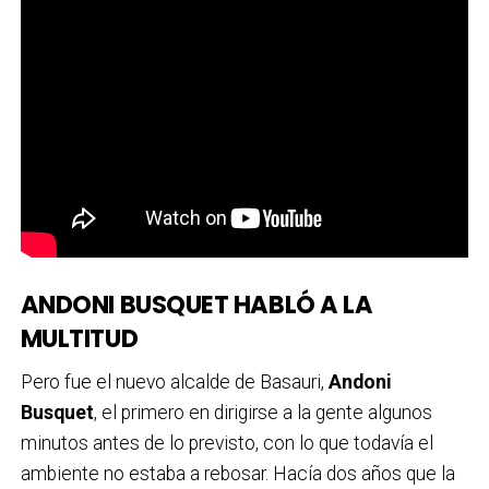
ANDONI BUSQUET HABLÓ
A LA
MULTITUD
Pero fue el nuevo alcalde de Basauri,
Andoni
Busquet
, el primero en dirigirse a la gente algunos
minutos antes de lo previsto, con lo que todavía el
ambiente no estaba a rebosar. Hacía dos años que la