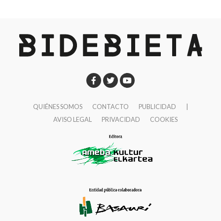
9:00 Txupin desde el Ayuntamiento.
San Miguel, seguirá
en activo los dos próximos
9:30 Presentación del sello y matasellos con el
fines de semana
, los correspondientes a las ‘no
escudo de Herriko Taldeak en la Casa de Cultura de
fiestas’ de San Fausto.
Ibaigane.
10:00 Pasacalles de dulzaineros.
10:30 Campeonato de rana popular para jubilados de
Basauri en la plaza San Fausto. Las parejas se
apuntarán en la misma plaza a las 10:00. Los premios
QUIÉNES SOMOS
CONTACTO
PUBLICIDAD
|
serán entregados in situ.
AVISO LEGAL
PRIVACIDAD
COOKIES
12:00 Pasacalles de txistularis con Danbolin Txistulari
Elkartea.
14:00 Gran comida y fiesta para nuestros aitites y
amamas en los hogares del jubilado y en la plaza
Solobarria.
17:00 Talleres, juegos y actividades para txikis en la
plaza Mojaparte.