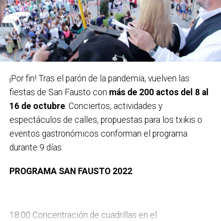
Carteles ganadores el pasado año 2022 / Bidebieta
¡Por fin! Tras el parón de la pandemia, vuelven las
fiestas de San Fausto con
más de 200 actos del 8 al
En la categoría senior se repartirán 1.800 euros en
16 de octubre
. Conciertos, actividades y
premios:
1.500 euros para el autor elegido por el
espectáculos de calles, propuestas para los txikis o
jurado y 300 euros de accésit al mejor diseño local.
eventos gastronómicos conforman el programa
Los premios no serán acumulables y tendrán la
durante 9 días.
retención correspondiente del IRPF.
PROGRAMA SAN FAUSTO 2022
En esta categoría infantil
participarán jóvenes de 1º
de Lehen Hezkuntza a 1º de DBH y habrá dos
Sábado 8 de octubre
categorías: por un lado Txikis (alumnado de 1º y 4º de
18:00 Concentración de cuadrillas en el
Lehen Hezkuntza) y por otro Gazteak (de 5º de Lehen