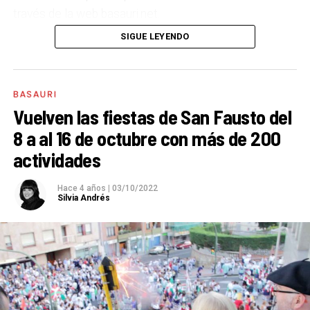
través de la web basauri.net.
SIGUE LEYENDO
El único requisito para participar en el concurso es el
siguiente texto figure en el cartel. Además, los
carteles que se presenten al concurso principal
BASAURI
deberán incluir el logotipo del Ayuntamiento de
Vuelven las fiestas de San Fausto del
Basauri.:
8 a al 16 de octubre con más de 200
actividades
SAN FAUSTO 2023
BASAURI
Hace 4 años
|
03/10/2022
7 octubre – 15 octubre
Silvia Andrés