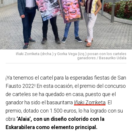
de la cuadrilla Zoroak para utilizar en el comercio
por fanfarrias, gaiteros, txistularis, etc. Durante la
local.
bajada se realiza la ofrenda floral a Bingen Anton
Ferrero por parte de las cuadrillas.
21:30 Fin de Bajada con entrega del Premio
Eskarabilera a «La Mejor Bajada» en la carpa de
Solobarria y posterior apertura de lonjas.
21:30 Pasacalles con Gazte-leku por las peatonales.
Iñaki Zorriketa (drcha.) y Gorka Vega (izq.) posan con los carteles
ganadores / Basauriko Udala
22:00 Disko Festa Sound en la carpa de Solobarria
para los jóvenes. 22:30 Euskal jaia!! Concierto de
¡Ya tenemos el cartel para la esperadas fiestas de San
GUDA DANTZA en la plaza Arizgoiti
Fausto 2022! En esta ocasión, el premio del concurso
23:59 Verbena con la orquesta REMIX en la plaza San
de carteles se ha quedado en casa, puesto que el
Fausto.
ganador ha sido el basauritarra
Iñaki Zorriketa
. El
Domingo 9 de octubre
premio, dotado con 1.500 euros, lo ha logrado con su
obra
‘Alaia’, con un diseño colorido con la
9:00 Txupin desde el Ayuntamiento.
Eskarabilera como elemento principal.
9:30 Torneo popular y federado de Tenis de mesa en