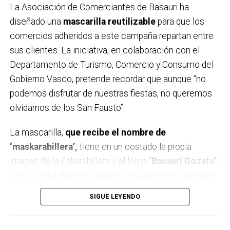
La Asociación de Comerciantes de Basauri ha
Solobarria para las cuadrillas.
diseñado una
mascarilla reutilizable
para que los
17:30 XV Campeonato intercuadrillas de lanzamiento
comercios adheridos a este campaña repartan entre
de Abarka en la carpa.
sus clientes. La iniciativa, en colaboración con el
18:00 Espectáculo infantil a cargo de Partyman
Departamento de Turismo, Comercio y Consumo del
Skywalker en la plaza San Isidro .
Gobierno Vasco, pretende recordar que aunque “no
18:30 VII Campeonato de pelota rápida en los
podemos disfrutar de nuestras fiestas, no queremos
frontones de Soloarte.
olvidarnos de los San Fausto”.
18:30 Pasacalles con Triki Bidebieta.
19:00 Txitxarrillo con PÉRGOLA en la plaza Mojaparte.
La mascarilla,
que recibe el nombre de
19:00 Pintxo solidario en favor de Paula Rodríguez en
‘maskarabillera’,
tiene en un costado la propia
la plaza San Pedro.
imagen de la Eskarabillera y el lema
‘Basauri Gozatu’
,
19:00 Chorizada solidaria en la carpa Solobarria en
con el fin también de “dinamizar y apoyar el comercio
favor de Paula Rodríguez.
local en estos duros momentos”, han explicado desde
SIGUE LEYENDO
19:00 Campeonato de zurrakapote intercuadrillas en
la Asociación. Se trata de una mascarilla homologada
la carpa de Solobarria.
de neopreno
disponibles en tres tamaños y
19:00 Concurso de toro mecánico intercuadrillas y