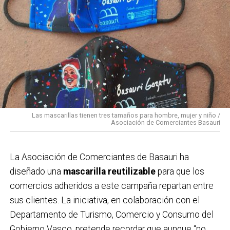
9:00 Txupin desde el Ayuntamiento.
10:00 Pasacalles amenizado por dulzaineros.
12:00 Pasacalles con Danbolin Txistulari Elkartea.
12:00 Txanpi solidario en la carpa de Solobarria a favor
de Paula Rodríguez.
14:00 Karparamartxo en la carpa de Solobarria para las
cuadrillas.
15:00 Concurso de cabezones en la carpa de
Las mascarillas tienen tres tamaños para hombre, mujer y niño /
Solobarria.
Asociación de Comerciantes Basauri
16:30 Concurso de cuajadas en la carpa de Solobarria.
17:00 Concurso de tragones de zurra en la carpa de
La Asociación de Comerciantes de Basauri ha
Solobarria para las cuadrillas.
diseñado una
mascarilla reutilizable
para que los
17:30 XV Campeonato intercuadrillas de lanzamiento
comercios adheridos a este campaña repartan entre
de Abarka en la carpa.
sus clientes. La iniciativa, en colaboración con el
18:00 Espectáculo infantil a cargo de Partyman
Departamento de Turismo, Comercio y Consumo del
Skywalker en la plaza San Isidro .
Gobierno Vasco, pretende recordar que aunque “no