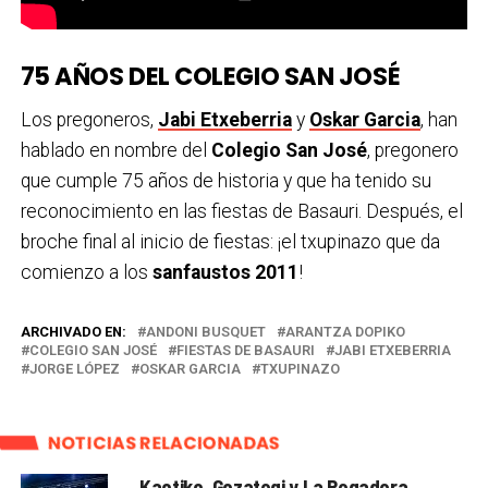
75 AÑOS
DEL COLEGIO SAN JOSÉ
Los pregoneros,
Jabi Etxeberria
y
Oskar Garcia
, han
hablado en nombre del
Colegio San José
, pregonero
que cumple 75 años de historia y que ha tenido su
reconocimiento en las fiestas de Basauri. Después, el
broche final al inicio de fiestas: ¡el txupinazo que da
comienzo a los
sanfaustos 2011
!
ARCHIVADO EN:
ANDONI BUSQUET
ARANTZA DOPIKO
COLEGIO SAN JOSÉ
FIESTAS DE BASAURI
JABI ETXEBERRIA
JORGE LÓPEZ
OSKAR GARCIA
TXUPINAZO
NOTICIAS RELACIONADAS
Kaotiko, Gozategi y La Regadera