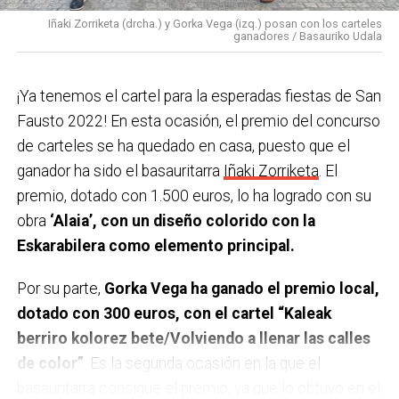
21:30 Pasacalles con Gazte-leku por las peatonales.
Iñaki Zorriketa (drcha.) y Gorka Vega (izq.) posan con los carteles
ganadores / Basauriko Udala
22:00 Disko Festa Sound en la carpa de Solobarria
para los jóvenes. 22:30 Euskal jaia!! Concierto de
¡Ya tenemos el cartel para la esperadas fiestas de San
GUDA DANTZA en la plaza Arizgoiti
Fausto 2022! En esta ocasión, el premio del concurso
23:59 Verbena con la orquesta REMIX en la plaza San
de carteles se ha quedado en casa, puesto que el
Fausto.
ganador ha sido el basauritarra
Iñaki Zorriketa
. El
Domingo 9 de octubre
premio, dotado con 1.500 euros, lo ha logrado con su
obra
‘Alaia’, con un diseño colorido con la
9:00 Txupin desde el Ayuntamiento.
Eskarabilera como elemento principal.
9:30 Torneo popular y federado de Tenis de mesa en
el polideportivo Urbi.
Por su parte,
Gorka Vega ha ganado el premio local,
10:00 Diana de Gaiteros con B. Haizedoinu Gaiteroak.
dotado con 300 euros, con el cartel “Kaleak
10:30 Semifinales del campeonato Open de Bizkaia
berriro kolorez bete/Volviendo a llenar las calles
2022 de pelota mano en los frontones de Artunduaga.
de color”
. Es la segunda ocasión en la que el
11:00 Campeonato local individual Tres Tablones en
basauritarra consigue el premio, ya que lo obtuvo en el