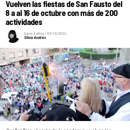
Vuelven las fiestas de San Fausto del
Basauri.:
8 a al 16 de octubre con más de 200
actividades
SAN FAUSTO 2023
BASAURI
Hace 4 años
|
03/10/2022
7 octubre – 15 octubre
Silvia Andrés
Carteles ganadores el pasado año 2022 / Bidebieta