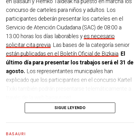
en Basauri y Herriko Taldeak ha puesto en marcha los
concurso de carteles para niños y adultos. Los
participantes deberán presentar los carteles en el
Servicio de Atención Ciudadana (SAC) de 08:00 a
13:00 horas los días laborables y
es necesario
solicitar cita previa
. Las bases de la categoría senior
están publicadas en el Boletín Oficial de Bizkaia
.
El
último día para presentar los trabajos será el 31 de
agosto.
Los representantes municipales han
explicado que los participantes en el concurso Kartel
Txiki también podrán presentarse telemáticamente a
través de la web basauri.net.
SIGUE LEYENDO
El único requisito para participar en el concurso es el
siguiente texto figure en el cartel. Además, los
carteles que se presenten al concurso principal
BASAURI
deberán incluir el logotipo del Ayuntamiento de