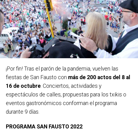
Carteles ganadores el pasado año 2022 / Bidebieta
¡Por fin! Tras el parón de la pandemia, vuelven las
fiestas de San Fausto con
más de 200 actos del 8 al
En la categoría senior se repartirán 1.800 euros en
16 de octubre
. Conciertos, actividades y
premios:
1.500 euros para el autor elegido por el
espectáculos de calles, propuestas para los txikis o
jurado y 300 euros de accésit al mejor diseño local.
eventos gastronómicos conforman el programa
Los premios no serán acumulables y tendrán la
durante 9 días.
retención correspondiente del IRPF.
PROGRAMA SAN FAUSTO 2022
En esta categoría infantil
participarán jóvenes de 1º