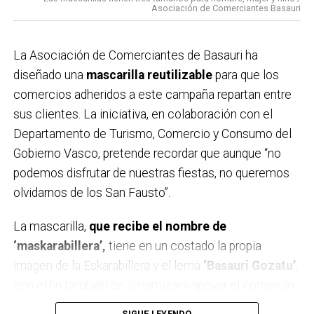
Solobarria.
Asociación de Comerciantes Basauri
16:30 Concurso de cuajadas en la carpa de Solobarria.
17:00 Concurso de tragones de zurra en la carpa de
La Asociación de Comerciantes de Basauri ha
Solobarria para las cuadrillas.
diseñado una
mascarilla reutilizable
para que los
17:30 XV Campeonato intercuadrillas de lanzamiento
comercios adheridos a este campaña repartan entre
de Abarka en la carpa.
sus clientes. La iniciativa, en colaboración con el
18:00 Espectáculo infantil a cargo de Partyman
Departamento de Turismo, Comercio y Consumo del
Skywalker en la plaza San Isidro .
Gobierno Vasco, pretende recordar que aunque “no
18:30 VII Campeonato de pelota rápida en los
podemos disfrutar de nuestras fiestas, no queremos
frontones de Soloarte.
olvidarnos de los San Fausto”.
18:30 Pasacalles con Triki Bidebieta.
19:00 Txitxarrillo con PÉRGOLA en la plaza Mojaparte.
La mascarilla,
que recibe el nombre de
19:00 Pintxo solidario en favor de Paula Rodríguez en
‘maskarabillera’,
tiene en un costado la propia
la plaza San Pedro.
imagen de la Eskarabillera y el lema
‘Basauri Gozatu’
,
19:00 Chorizada solidaria en la carpa Solobarria en
con el fin también de “dinamizar y apoyar el comercio
favor de Paula Rodríguez.
local en estos duros momentos”, han explicado desde
SIGUE LEYENDO