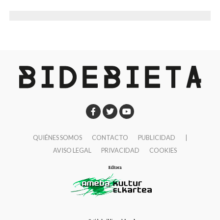
autoridades sanitarias. El plan, que comenzó en las
Martes 11 de octubre
fechas en que se hubieran celebrado las fiestas de
9:00 Txupin desde el Ayuntamiento.
San Miguel, seguirá
en activo los dos próximos
9:30 Presentación del sello y matasellos con el
fines de semana
, los correspondientes a las ‘no
escudo de Herriko Taldeak en la Casa de Cultura de
fiestas’ de San Fausto.
Ibaigane.
10:00 Pasacalles de dulzaineros.
10:30 Campeonato de rana popular para jubilados de
Basauri en la plaza San Fausto. Las parejas se
apuntarán en la misma plaza a las 10:00. Los premios
QUIÉNES SOMOS
CONTACTO
PUBLICIDAD
|
serán entregados in situ.
AVISO LEGAL
PRIVACIDAD
COOKIES
12:00 Pasacalles de txistularis con Danbolin Txistulari
Elkartea.
14:00 Gran comida y fiesta para nuestros aitites y
amamas en los hogares del jubilado y en la plaza
Solobarria.