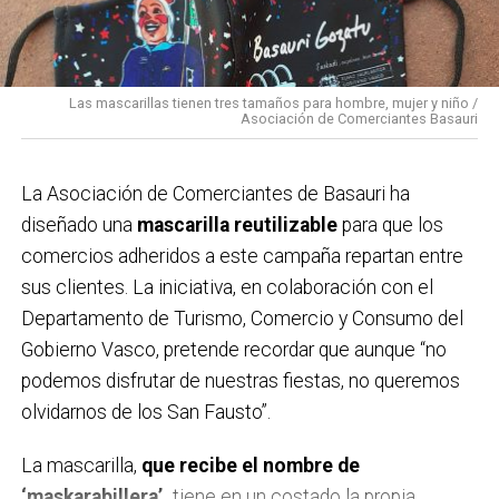
14:00 Karparamartxo en la carpa de Solobarria para las
cuadrillas.
15:00 Concurso de cabezones en la carpa de
Las mascarillas tienen tres tamaños para hombre, mujer y niño /
Solobarria.
Asociación de Comerciantes Basauri
16:30 Concurso de cuajadas en la carpa de Solobarria.
17:00 Concurso de tragones de zurra en la carpa de
La Asociación de Comerciantes de Basauri ha
Solobarria para las cuadrillas.
diseñado una
mascarilla reutilizable
para que los
17:30 XV Campeonato intercuadrillas de lanzamiento
comercios adheridos a este campaña repartan entre
de Abarka en la carpa.
sus clientes. La iniciativa, en colaboración con el
18:00 Espectáculo infantil a cargo de Partyman
Departamento de Turismo, Comercio y Consumo del
Skywalker en la plaza San Isidro .
Gobierno Vasco, pretende recordar que aunque “no
18:30 VII Campeonato de pelota rápida en los
podemos disfrutar de nuestras fiestas, no queremos
frontones de Soloarte.
olvidarnos de los San Fausto”.
18:30 Pasacalles con Triki Bidebieta.
19:00 Txitxarrillo con PÉRGOLA en la plaza Mojaparte.
La mascarilla,
que recibe el nombre de
19:00 Pintxo solidario en favor de Paula Rodríguez en
‘maskarabillera’,
tiene en un costado la propia