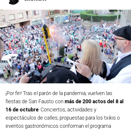
Carteles ganadores el pasado año 2022 / Bidebieta
¡Por fin! Tras el parón de la pandemia, vuelven las
fiestas de San Fausto con
más de 200 actos del 8 al
En la categoría senior se repartirán 1.800 euros en
16 de octubre
. Conciertos, actividades y
premios:
1.500 euros para el autor elegido por el
espectáculos de calles, propuestas para los txikis o
jurado y 300 euros de accésit al mejor diseño local.
eventos gastronómicos conforman el programa
Los premios no serán acumulables y tendrán la