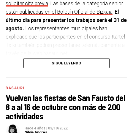
solicitar cita previa
. Las bases de la categoría senior
están publicadas en el Boletín Oficial de Bizkaia
.
El
último día para presentar los trabajos será el 31 de
agosto.
Los representantes municipales han
explicado que los participantes en el concurso Kartel
Txiki también podrán presentarse telemáticamente a
través de la web basauri.net.
SIGUE LEYENDO
El único requisito para participar en el concurso es el
siguiente texto figure en el cartel. Además, los
carteles que se presenten al concurso principal
BASAURI
deberán incluir el logotipo del Ayuntamiento de
Vuelven las fiestas de San Fausto del
Basauri.:
8 a al 16 de octubre con más de 200
actividades
SAN FAUSTO 2023
BASAURI
Hace 4 años
|
03/10/2022
7 octubre – 15 octubre
Silvia Andrés