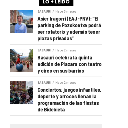
LO + LEÍDO
BASAURI
Hace 3 meses
Asier Iragorri (EAJ-PNV): “El
parking de Pozokoetxe podrá
ser rotatorio y además tener
plazas privadas”
BASAURI
Hace 2 meses
Basauri celebra la quinta
edición de Plazara con teatro
y circo en sus barrios
BASAURI
Hace 2 meses
Conciertos, juegos infantiles,
deporte y arroces llenan la
programación de las fiestas
de Bidebieta