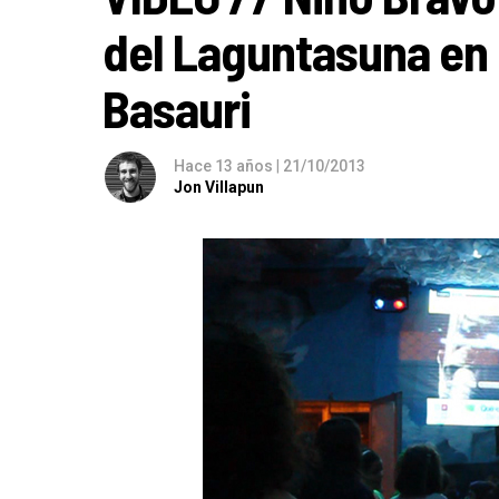
del Laguntasuna en 
Basauri
Hace 13 años
|
21/10/2013
Jon Villapun