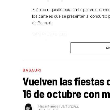
El único requisito para participar en el conc
los carteles que se presenten al concurso pr
de Basauri.:
SAN FAUSTO 2023
BASAURI
7 octubre – 15 octubre
SI
BASAURI
Vuelven las fiestas 
16 de octubre con m
Hace 4 años
|
03/10/2022