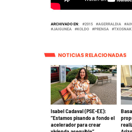
ARCHIVADO EN:
2015
AGERRALDIA
AI
JAIGUNEA
KOLDO
PRENSA
TXOSNAK
NOTICIAS RELACIONADAS
Isabel Cadaval (PSE-EE):
Basa
“Estamos pisando a fondo el
prop
acelerador para crear
real
vivienda asequible”
Arizg