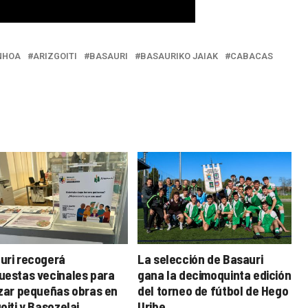
NHOA
ARIZGOITI
BASAURI
BASAURIKO JAIAK
CABACAS
uri recogerá
La selección de Basauri
uestas vecinales para
gana la decimoquinta edición
izar pequeñas obras en
del torneo de fútbol de Hego
oiti y Basozelai
Uribe