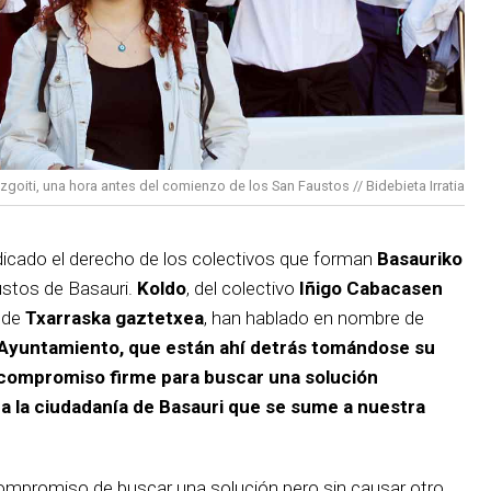
zgoiti, una hora antes del comienzo de los San Faustos // Bidebieta Irratia
dicado el derecho de los colectivos que forman
Basauriko
ustos de Basauri.
Koldo
, del colectivo
Iñigo Cabacasen
n de
Txarraska gaztetxea
, han hablado en nombre de
 Ayuntamiento, que están ahí detrás tomándose su
n compromiso firme para buscar una solución
 la ciudadanía de Basauri que se sume a nuestra
compromiso de buscar una solución
pero sin causar otro