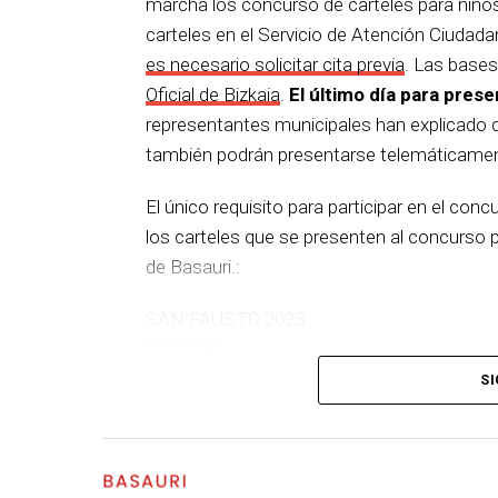
marcha los concurso de carteles para niños
carteles en el Servicio de Atención Ciudada
es necesario solicitar cita previa
. Las bases
Oficial de Bizkaia
.
El último día para prese
representantes municipales han explicado qu
también podrán presentarse telemáticament
El único requisito para participar en el conc
los carteles que se presenten al concurso pr
de Basauri.:
SAN FAUSTO 2023
BASAURI
7 octubre – 15 octubre
SI
BASAURI