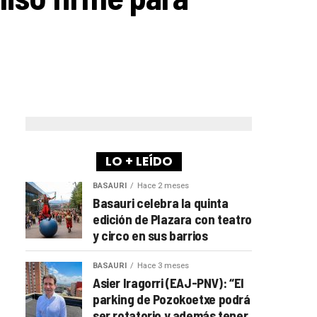
LO + LEÍDO
BASAURI
Hace 2 meses
Basauri celebra la quinta
edición de Plazara con teatro
y circo en sus barrios
BASAURI
Hace 3 meses
Asier Iragorri (EAJ-PNV): “El
parking de Pozokoetxe podrá
ser rotatorio y además tener