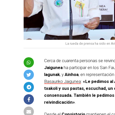
La rueda de prensa ha sido en Ari
Cerca de cuarenta personas se reivin
Jaigunea
ha participar en los San Fa
lagunak
, y
Ainhoa
, en representació
Basauriko Jaigunea
:
«Le pedimos al
txakoli y sus pastas, escuchad, u
consensuada. También le pedimos a
reivindicación»
.
Desde el
Consistorio
mantienen
el 