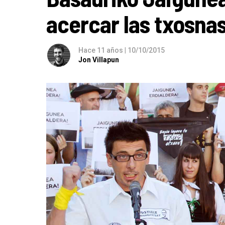
acercar las txosnas
Hace 11 años
|
10/10/2015
Jon Villapun