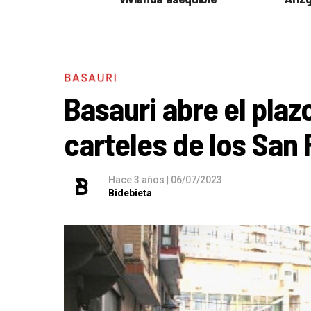
BASAURI
Basauri abre el pla
carteles de los San
Hace 3 años
|
06/07/2023
Bidebieta