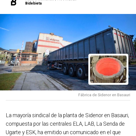
Bidebieta
(Universidad de La Laguna) y Gonzalo Silos Saiz
transformación urbana recogidos en el
(Bienhecho), busca sensibilizar y dotar de
planeamiento municipal. En términos generales,
herramientas a quienes trabajan a diario con menores.
estas actuaciones permitirán completar el
Isabel Cadaval, a la izq. junto al alcalde de Basauri,
En las sesiones se ha hecho especial hincapié en la
objetivo de 1.476 viviendas y 62 alojamientos
Asier Iragorri en la presentación de las acciones
obligación legal que, desde el año 2021, exige a todos
dotacionales y supondrá una de las mayores
llevadas a cabo en este mandato / Basauriko Udala
los profesionales con contratos vinculados a
operaciones de ampliación de la oferta residencial
actividades con menores de edad garantizar entornos
prevista actualmente en Bizkaia»
, ha dicho la
Las
AMPAS han mostrado preocupación por el
de bienestar y aplicar protocolos proactivos que
consejera Itxaso. Además, ha señalado en rueda de
retraso en la implantación de cocinas
propias en
aseguren un trato digno, previniendo cualquier tipo de
prensa que «para salir de la situación tensionada
los centros escolares. ¿En qué punto está el
riesgo.
necesitamos más viviendas, sobre todo en alquiler y
proyecto y qué plazos realistas manejáis ahora
para eso la planificación es imprescindible».
Recorriendo un camino
Fábrica de Sidenor en Basauri
mismo?
Las familias tienen razón al pedir que este
proyecto avance cuanto antes. Desde el PSE-EE
Además del testimonio de Pepe Godoy, las jornadas
compartimos esa preocupación porque llevamos
La mayoría sindical de la planta de Sidenor en Basauri,
han contado con la voz de destacados expertos en la
años trabajando desde el Área de Educación para
compuesta por las centrales ELA, LAB, La Senda de
materia. Entre ellos participaron Gonzalo Silos y Samu
mejorar el servicio de comedores escolares en
Ugarte y ESK, ha emitido un comunicado en el que
San José, delegados de protección de la entidad