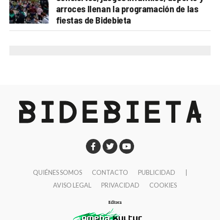
arroces llenan la programación de las
municipales.
Jordi Monedero nos detalla que «además, este mes
fiestas de Bidebieta
de agosto la película estará presente en el Festival
Desde el PSE gestionáis áreas con impacto muy
Macabro de Ciudad de México, uno de los festivales
directo en la vida diaria. ¿Qué diferencia crees que
de cine fantástico y de terror más importantes de
aporta la forma de gobernar socialista dentro del
Latinoamérica. También ha sido seleccionada para el
equipo de gobierno respecto al PNV?
La principal
NR1IFF – Mokpo National Road No. 1 Independent
diferencia está en dónde se ponen las prioridades. En
Film Festival, en Corea del Sur, ampliando así su
estos momentos estamos pisando a fondo el
recorrido por el circuito internacional asiático. Y en
acelerador para garantizar el acceso a la vivienda de
noviembre participaremos también en el Dumbo Film
toda la ciudadanía.
Festival, en Brooklyn (Nueva York).»
Nuestra presencia en el gobierno ha puesto en el
centro la necesidad de favorecer la construcción de
QUIÉNES SOMOS
CONTACTO
PUBLICIDAD
|
vivienda asequible. Ha habido gobiernos municipales
AVISO LEGAL
PRIVACIDAD
COOKIES
que no han priorizado las necesidades urgentes de la
ciudadanía en materia de vivienda y hemos perdido