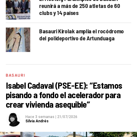
reunirá a más de 250 atletas de 60
clubs y 14 países
Basauri Kirolak amplia el rocódromo
del polideportivo de Artunduaga
BASAURI
Isabel Cadaval (PSE-EE): “Estamos
pisando a fondo el acelerador para
crear vivienda asequible”
Hace 3 semanas
|
21/07/2026
Silvia Andrés