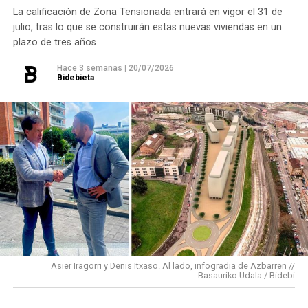
impronta que marcamos en cuáles son las prioridades
La calificación de Zona Tensionada entrará en vigor el 31 de
julio, tras lo que se construirán estas nuevas viviendas en un
del equipo de gobierno.
plazo de tres años
En ese sentido, destacaría la construcción de
cinco
Hace 3 semanas
|
20/07/2026
Bidebieta
ascensores para garantizar la accesibilidad entre El
Kalero y Basozelai
. Es una actuación que transformará
la movilidad y la accesibilidad de los vecinos y
vecinas de esa zona y que simboliza muy bien el
Basauri por el que trabajamos: más accesible, más
conectado y pensado para todas las personas.
En cuanto a nuestras áreas, estos tres años han dado
para mucho. En Medio Ambiente destacaría el
impulso para la creación de huertos urbanos,
la
Asier Iragorri y Denis Itxaso. Al lado, infogradia de Azbarren //
elaboración del Plan General de Actuación Energética,
Basauriko Udala / Bidebi
el Plan de Acción contra el Ruido y la instalación de
placas fotovoltaicas en edificios municipales en