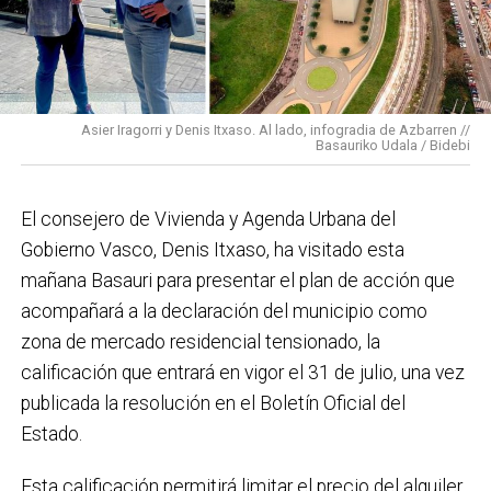
En cuanto a nuestras áreas, estos tres años han dado
para mucho. En Medio Ambiente destacaría el
impulso para la creación de huertos urbanos,
la
Asier Iragorri y Denis Itxaso. Al lado, infogradia de Azbarren //
elaboración del Plan General de Actuación Energética,
Basauriko Udala / Bidebi
el Plan de Acción contra el Ruido y la instalación de
placas fotovoltaicas en edificios municipales en
El consejero de Vivienda y Agenda Urbana del
régimen de autoconsumo, que hacen de Basauri un
Gobierno Vasco, Denis Itxaso, ha visitado esta
municipio más sostenible y preparado para el futuro.
mañana Basauri para presentar el plan de acción que
En ese sentido, estamos trabajando en acciones de
acompañará a la declaración del municipio como
clima y energía, entre las que destacan el diseño de
zona de mercado residencial tensionado, la
una red de refugios climáticos, junto con un Plan de
calificación que entrará en vigor el 31 de julio, una vez
Actuación ante Episodios de Altas Temperaturas,
publicada la resolución en el Boletín Oficial del
como las que recientemente hemos sufrido.
Estado.
Respecto a Educación tenemos en marcha el
Esta calificación permitirá limitar el precio del alquiler