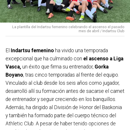
De hecho, más del 80% de los melanomas están
sociales: cero alcohol, planificación constante y un
relacionados con esta exposición.
control absoluto de todo. Entreno cinco días a la
Otros factores importantes son:
semana, unas dos horas al día, trabajando distintos
La plantilla del Indartsu femenino celebrando el ascenso el pasado
• Haber sufrido quemaduras solares, especialmente
grupos musculares. Y el descanso es igual de
mes de abril / Indartsu Club
en la infancia
importante que el entrenamiento.
• La exposición intensa e intermitente (típica de
El
Indartsu femenino
ha vivido una temporada
¿Cómo es una semana de preparación antes de
vacaciones)
excepcional que ha culminado con
el ascenso a Liga
una competición?
Es una fase muy dura. Se ajusta
• Tener muchos lunares o antecedentes familiares
Vasca,
un éxito que firma su entrenador,
Gorka
todo al milímetro: comida, agua, sodio, hidratación… En
• El uso de cabinas de bronceado (la OMS las clasifica
Boyano
, tras cinco temporadas al frente del equipo.
las semanas finales se busca llegar al peso exacto
como cancerígenas)
Vinculado al club desde los seis años como jugador,
dentro de la categoría. Es un proceso muy exigente
• Una baja percepción del riesgo o la asociación del
desarrolló allí su formación antes de sacarse el carnet
físicamente, pero está completamente calculado. El
bronceado con salud o estética
de entrenador y seguir creciendo en los banquillos.
cuerpo está al límite, pero es parte del deporte.
Además, ha dirigido al División de Honor del Baskonia
¿Hay gente que debe tener más cuidado que
¿Qué te llevó a pasar de entrenar por afición a
y también ha formado parte del cuerpo técnico del
otras? En Euskadi no somos de piel muy morena…
competir?
Soy muy exigente conmigo mismo.
Athletic Club. A pesar de haber tenido opciones de
Sí. Aunque en Euskadi no tengamos un clima