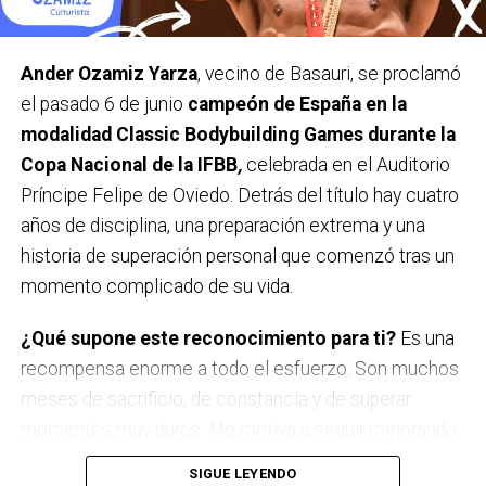
especialmente expuestos y más vulnerables, como la
población joven, personas que trabajan al aire libre o
quienes practican deporte en exterior.
Ander Ozamiz Yarza
, vecino de Basauri, se proclamó
En el mes de julio vamos a estar en varios municipios
el pasado 6 de junio
campeón de España en la
de Bizkaia, recordando este mensaje, entre ellos en
modalidad Classic Bodybuilding Games durante la
Basauri durante la tercera semana del mes. Además,
Copa Nacional de la IFBB
,
celebrada en el Auditorio
también queremos reforzar nuestra presencia en
Príncipe Felipe de Oviedo. Detrás del título hay cuatro
polideportivos, especialmente en aquellos que tengan
años de disciplina, una preparación extrema y una
piscinas al aire libre, para sensibilizar a las personas
historia de superación personal que comenzó tras un
usuarias, pero también a personal que trabaja en sus
momento complicado de su vida.
instalaciones.
¿Qué supone este reconocimiento para ti?
Es una
¿Cuántos casos se dan al año? ¿La tendencia es al
recompensa enorme a todo el esfuerzo. Son muchos
alza?
meses de sacrificio, de constancia y de superar
En 2023 se diagnosticaron alrededor de 6.800 nuevos
momentos muy duros. Me motiva a seguir mejorando
casos de melanoma cutáneo a nivel estatal, según el
y a exigirme más, porque nunca me conformo.
SIGUE LEYENDO
Sistema de Información Epidemiológica del Cáncer