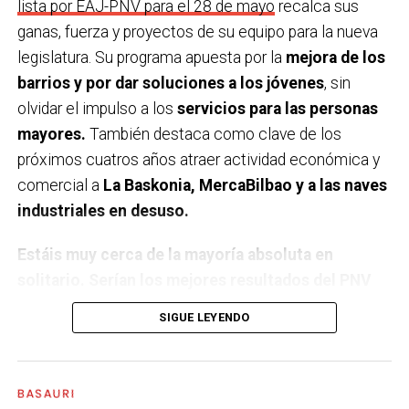
Último teatro, espectáculo, concierto… que has
lista por EAJ-PNV para el 28 de mayo
recalca sus
visto
. En el Social, ’20.000 especies de abejas’.
ganas, fuerza y proyectos de su equipo para la nueva
legislatura. Su programa apuesta por la
mejora de los
¿Una figura histórica a las que admires?
Marie Curie
barrios y por dar soluciones a los jóvenes
, sin
como exponente de las mujeres científicas.
olvidar el impulso a los
servicios para las personas
mayores.
También destaca como clave de los
Y un político/a que sea una inspiración para ti
.
próximos cuatros años atraer actividad económica y
Salvador Allende
comercial a
La Baskonia, MercaBilbao y a las naves
¿Cual es tu posesión más preciada?
Los libros que
industriales en desuso.
heredé de mi padre.
Estáis muy cerca de la mayoría absoluta en
¿Principal rasgo de tu carácter?
Tenacidad y el
solitario. Serían los mejores resultados del PNV
humor.
en Basauri. ¿Cómo os sentís?
Eso dicen las
SIGUE LEYENDO
encuestas, pero quizá hay algunos factores que las
Una fecha, recuerdo, foto… inolvidable.
Ver la cara
encuestas no tienen en cuenta. Sin embargo, yo soy
de mi hijo recién nacido.
del día a día, las encuestas son importantes para ver
BASAURI
cómo es la tendencia, pero les hago el caso justo y