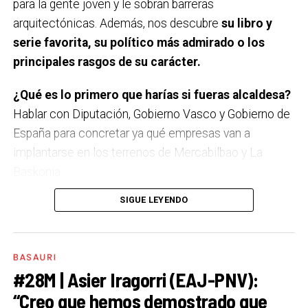
para la gente joven y le sobran barreras
hacer?
Estuvimos en Sevilla y Córdoba. Me gustaría ir
arquitectónicas. Además, nos descubre
su libro y
a Escocia.
serie favorita, su político más admirado o los
Último teatro, espectáculo, concierto… que has
principales rasgos de su carácter.
visto.
Un monólogo de Ángel Martín. Muy actual, muy
¿Qué es lo primero que harías si fueras alcaldesa?
recomendable.
Hablar con Diputación, Gobierno Vasco y Gobierno de
¿Una figura histórica a las que admires?
Nelson
España para concretar ya qué empresas van a
Mandela por su lucha por su tierra y su gente.
implantarse en los terrenos de Mercabilbao y La
Baskonia.
Y un político/a que sea una inspiración para ti.
SIGUE LEYENDO
Aitor Esteban. Me parece una persona muy seria, que
A Basauri le falta…
Más oportunidades para la gente
dice las cosas como son y muy buen comunicador.
joven.
¿Cual es tu posesión más preciada?
Mi familia, mi
A Basauri le sobra…
Barreras arquitectónicas.
BASAURI
#28M | Asier Iragorri (EAJ-PNV):
mujer y mis hijos.
¿Lo mejor de Basauri?
La pluralidad de su ciudadanía.
“Creo que hemos demostrado que
¿Principal rasgo de tu carácter?
Sinceridad y tesón.