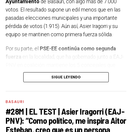
Ayuntamiento
de Basauri, con algo más de 7.000
votos. El resultado supone un edil menos que en las
pasadas elecciones municipales y una importante
pérdida de votos (1.915). Aún así, Asier Iragorri y su
equipo se mantinen como primera fuerza sólida.
Por su parte, el
PSE-EE continúa como segunda
fuerza
en la localidad, que ha gobernado junto a EAJ-
PNV en coalición: mantiene los 5 concejales que
alcanzó en los comicios de 2019, pero ha perdido 675
SIGUE LEYENDO
votos. En tercer lugar se sitúa
EH Bildu ha sido el partido que ha conseguido los
BASAURI
mejores resultados:
ha subido un concejal y ya suma
#28M | EL TEST | Asier Iragorri (EAJ-
cuatro. Además, ha conseguido 853 votos
más y se
PNV): “Como político, me inspira Aitor
ha quedado a escasos cien votos de conseguir el
Esteban, creo que es un persona
quinto concejal.