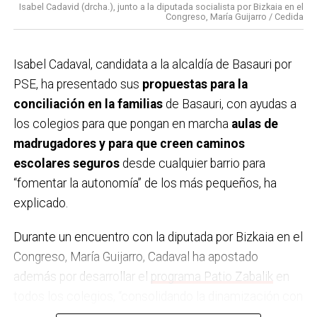
Isabel Cadavid (drcha.), junto a la diputada socialista por Bizkaia en el
ayuntamiento, que junto con los mejores ingresos
Congreso, María Guijarro / Cedida
proporcionados por la Diputación, nos ha permitido
afrontar inversiones y proyectos interesantes que van
Isabel Cadaval, candidata a la alcaldía de Basauri por
a mejorar Basauri y hacernos capaces de asumir
PSE, ha presentado sus
propuestas para la
inversiones a futuro.
conciliación en la familias
de Basauri, con ayudas a
los colegios para que pongan en marcha
aulas de
A
parte de la pandemia, ¿cuál creéis que es el
madrugadores y para que creen caminos
momento más destacado o importante de la
escolares seguros
desde cualquier barrio para
legislatura que acaba?
La pandemia fue el punto
“fomentar la autonomía” de los más pequeños, ha
más importante, nadie nos preparó para la gestión de
explicado.
algo así, pero salimos todos juntos. Nos tocó atender
a las personas, que era lo importante junto con la
Durante un encuentro con la diputada por Bizkaia en el
situación sanitaria. El hecho más destacado creo que
Congreso, María Guijarro, Cadaval ha apostado
fue el volver a la normalidad, el volver a gestionar
además por desarrollar el
programa Patio Zabalik
en
todos los servicios como antes de la pandemia.
todos los colegios, “consolidando la dinamización con
Destacaría el esfuerzo que hemos realizado por
monitorado para que los niños puedan disfrutar de los