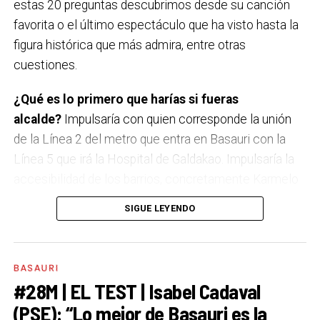
estas 20 preguntas descubrimos desde su canción
favorita o el último espectáculo que ha visto hasta la
figura histórica que más admira, entre otras
cuestiones.
¿Qué es lo primero que harías si fueras
alcalde?
Impulsaría con quien corresponde la unión
de la Línea 2 del metro que entra en Basauri con la
Línea 5 que irá la Hospital de Galdakao. Impulsaría la
accesibilidad de los barrios, concretamente Karmelo
Torre, buscando la mejor opción para unir la parte baja
SIGUE LEYENDO
y la alta de Karmelo Torre, obviamente buscando el
consenso entre los vecinos. Y también traer actividad
económica a los terrenos de La Baskonia y
BASAURI
Mercabilbao y otros entornos.
#28M | EL TEST | Isabel Cadaval
(PSE): “Lo mejor de Basauri es la
A Basauri le falta…
Aparcamiento.