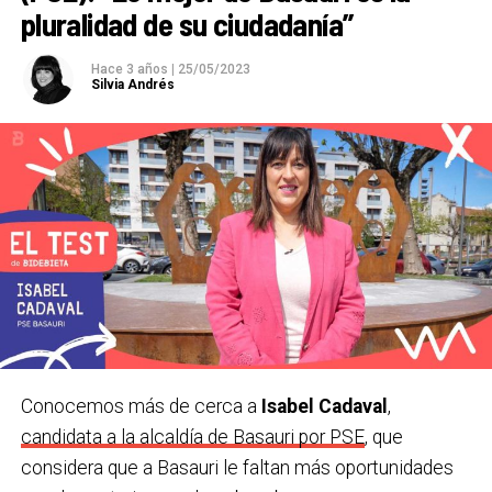
pluralidad de su ciudadanía”
A Basauri le sobra…
Cuestas.
Hace 3 años
|
25/05/2023
Silvia Andrés
¿Lo mejor de Basauri?
Las personas, sin duda.
Un
rincón
que visitar en Basauri
.
Finaga.
Un libro.
‘Palabra de Iñaki’, de Iñaki Anasagasti e Iñaki
Errazkin.
Una película.
‘20.000 especies de abejas’. Muy
recomendable.
Una canción o grupo.
‘
Aske maitte’, de Gatibu.
Conocemos más de cerca a
Isabel Cadaval
,
Una serie.
Gambito de dama.
candidata a la alcaldía de Basauri por PSE
, que
considera que a Basauri le faltan más oportunidades
¿Último viaje que has hecho y cu
á
l te gustaría