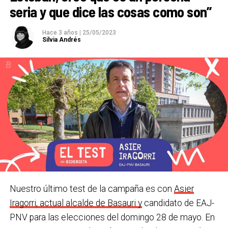
seria y que dice las cosas como son”
Por su parte,
Elkarrekin Podemos consigue 2
concejales,
los mismos que sumaron en 2019 como
Hace 3 años
|
25/05/2023
Silvia Andrés
Basauri Bai. El PP mantiene un edil y sube un puñado
de votos. El Partido Humanista ha conseguido 206
votos.
Basauri
Infogram
Nuestro último test de la campaña es con
Asier
Iragorri, actual alcalde de Basauri y
candidato de EAJ-
PNV para las elecciones del domingo 28 de mayo. En