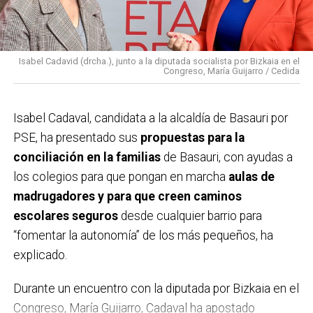
han encarecido hasta un 20%. Por suerte, tenemos un
Ayuntamiento fuerte. Hemos hecho una gestión del
gasto seria y con rigor. Hemos reducido la deuda del
Isabel Cadavid (drcha.), junto a la diputada socialista por Bizkaia en el
ayuntamiento, que junto con los mejores ingresos
Congreso, María Guijarro / Cedida
proporcionados por la Diputación, nos ha permitido
afrontar inversiones y proyectos interesantes que van
Isabel Cadaval, candidata a la alcaldía de Basauri por
a mejorar Basauri y hacernos capaces de asumir
PSE, ha presentado sus
propuestas para la
inversiones a futuro.
conciliación en la familias
de Basauri, con ayudas a
los colegios para que pongan en marcha
aulas de
A
parte de la pandemia, ¿cuál creéis que es el
madrugadores y para que creen caminos
momento más destacado o importante de la
escolares seguros
desde cualquier barrio para
legislatura que acaba?
La pandemia fue el punto
“fomentar la autonomía” de los más pequeños, ha
más importante, nadie nos preparó para la gestión de
explicado.
algo así, pero salimos todos juntos. Nos tocó atender
a las personas, que era lo importante junto con la
Durante un encuentro con la diputada por Bizkaia en el
situación sanitaria. El hecho más destacado creo que
Congreso, María Guijarro, Cadaval ha apostado