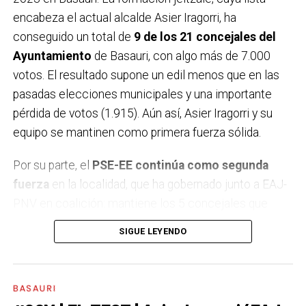
encabeza el actual alcalde Asier Iragorri, ha
conseguido un total de
9 de los 21 concejales del
Ayuntamiento
de Basauri, con algo más de 7.000
votos. El resultado supone un edil menos que en las
pasadas elecciones municipales y una importante
pérdida de votos (1.915). Aún así, Asier Iragorri y su
equipo se mantinen como primera fuerza sólida.
Por su parte, el
PSE-EE continúa como segunda
fuerza
en la localidad, que ha gobernado junto a EAJ-
PNV en coalición: mantiene los 5 concejales que
alcanzó en los comicios de 2019, pero ha perdido 675
SIGUE LEYENDO
votos. En tercer lugar se sitúa
EH Bildu ha sido el partido que ha conseguido los
BASAURI
mejores resultados:
ha subido un concejal y ya suma