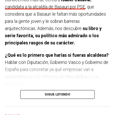
Una serie.
Gambito de dama.
candidata a la alcaldía de Basauri por PSE
, que
considera que a Basauri le faltan más oportunidades
¿Último viaje que has hecho y cu
á
l te gustaría
para la gente joven y le sobran barreras
hacer?
Estuvimos en Sevilla y Córdoba. Me gustaría ir
arquitectónicas. Además, nos descubre
su libro y
a Escocia.
serie favorita, su político más admirado o los
Último teatro, espectáculo, concierto… que has
principales rasgos de su carácter.
visto.
Un monólogo de Ángel Martín. Muy actual, muy
¿Qué es lo primero que harías si fueras alcaldesa?
recomendable.
Hablar con Diputación, Gobierno Vasco y Gobierno de
¿Una figura histórica a las que admires?
Nelson
España para concretar ya qué empresas van a
Mandela por su lucha por su tierra y su gente.
implantarse en los terrenos de Mercabilbao y La
Baskonia.
Y un político/a que sea una inspiración para ti.
SIGUE LEYENDO
Aitor Esteban. Me parece una persona muy seria, que
A Basauri le falta…
Más oportunidades para la gente
dice las cosas como son y muy buen comunicador.
joven.