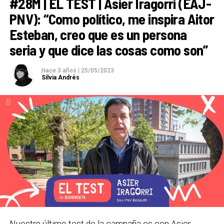
#28M | EL TEST | Asier Iragorri (EAJ-
cuatro. Además, ha conseguido 853 votos
más y se
PNV): “Como político, me inspira Aitor
ha quedado a escasos cien votos de conseguir el
Esteban, creo que es un persona
quinto concejal.
seria y que dice las cosas como son”
Por su parte,
Elkarrekin Podemos consigue 2
concejales,
los mismos que sumaron en 2019 como
Hace 3 años
|
25/05/2023
Silvia Andrés
Basauri Bai. El PP mantiene un edil y sube un puñado
de votos. El Partido Humanista ha conseguido 206
votos.
Basauri
Infogram