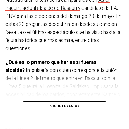
Nuestro último test de la campaña es con
Asier
Iragorri, actual alcalde de Basauri y
candidato de EAJ-
PNV para las elecciones del domingo 28 de mayo. En
estas 20 preguntas descubrimos desde su canción
favorita o el último espectáculo que ha visto hasta la
figura histórica que más admira, entre otras
cuestiones.
¿Qué es lo primero que harías si fueras
alcalde?
Impulsaría con quien corresponde la unión
de la Línea 2 del metro que entra en Basauri con la
Línea 5 que irá la Hospital de Galdakao. Impulsaría la
accesibilidad de los barrios, concretamente Karmelo
Torre, buscando la mejor opción para unir la parte baja
SIGUE LEYENDO
y la alta de Karmelo Torre, obviamente buscando el
consenso entre los vecinos. Y también traer actividad
económica a los terrenos de La Baskonia y