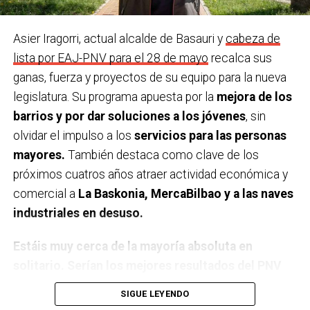
hacer?
A la isla de Mallorca, y a cualquier sitio con mi
familia.
Asier Iragorri, actual alcalde de Basauri y
cabeza de
Último teatro, espectáculo, concierto… que has
lista por EAJ-PNV para el 28 de mayo
recalca sus
visto
. En el Social, ’20.000 especies de abejas’.
ganas, fuerza y proyectos de su equipo para la nueva
legislatura. Su programa apuesta por la
mejora de los
¿Una figura histórica a las que admires?
Marie Curie
barrios y por dar soluciones a los jóvenes
, sin
como exponente de las mujeres científicas.
olvidar el impulso a los
servicios para las personas
mayores.
También destaca como clave de los
Y un político/a que sea una inspiración para ti
.
próximos cuatros años atraer actividad económica y
Salvador Allende
comercial a
La Baskonia, MercaBilbao y a las naves
¿Cual es tu posesión más preciada?
Los libros que
industriales en desuso.
heredé de mi padre.
Estáis muy cerca de la mayoría absoluta en
¿Principal rasgo de tu carácter?
Tenacidad y el
solitario. Serían los mejores resultados del PNV
humor.
en Basauri. ¿Cómo os sentís?
Eso dicen las
SIGUE LEYENDO
encuestas, pero quizá hay algunos factores que las