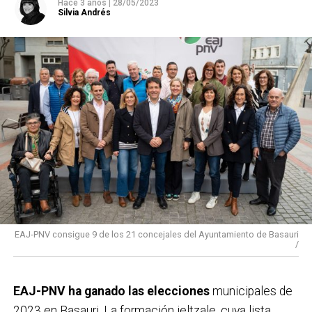
Hace 3 años
|
28/05/2023
Silvia Andrés
EAJ-PNV consigue 9 de los 21 concejales del Ayuntamiento de Basauri
/
EAJ-PNV ha ganado las elecciones
municipales de
2023 en Basauri. La formación jeltzale, cuya lista